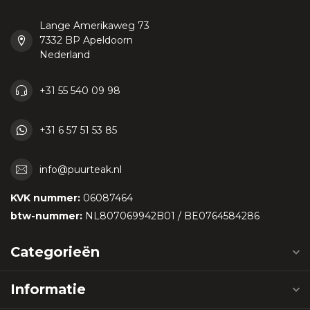
Lange Amerikaweg 73
7332 BP Apeldoorn
Nederland
+31 55 540 09 98
+31 6 57 51 53 85
info@puurteak.nl
KVK nummer:
06087464
btw-nummer:
NL807069942B01 / BE0764584286
Categorieën
Informatie