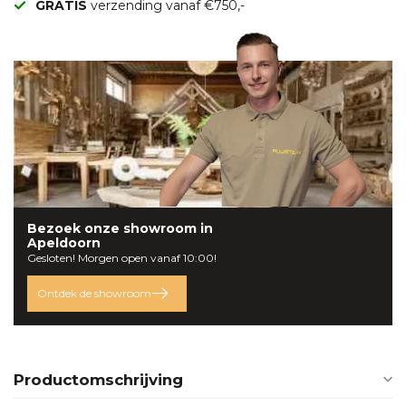
GRATIS
verzending vanaf €750,-
Bezoek onze
showroom
in
Apeldoorn
Gesloten! Morgen open vanaf 10:00!
Ontdek de showroom
Productomschrijving