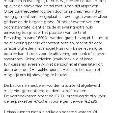
meubelen in overleg bij u thuis. Wij nemen contact met u
op over de afleverdag en zal met u een tijd afspreken.
Onze tuinmeubelen worden door onze chauffeur indien
nodig gemonteerd en geplaatst. Leveringen worden alleen
gedaan op de begane grond. Bij het afleveren van een
boomstamtafel dient er bij de aflevering extra hulp
aanwezig te zijn voor het plaatsen van de tafel.
Bestellingen vanaf €500.- worden gratis bezorgd. U kunt bij
de aflevering per pin of contant betalen, mocht dit door
omstandigheden niet mogelijk zijn om bij de levering te
betalen kan dit ook voor de aflevering per bank of in onze
showroom. Kleine artikelen (zoals teak olie of losse
tuinkussens) leveren wij niet persoonlijk af maar laten dit
doen door de DHL pakketdienst. Helaas is het dan niet
mogelijk om bij aflevering te betalen.
De badkamermeubelen worden uitsluitend afgeleverd
maar niet gemonteerd, dit dient u zelf te doen.
De verzendkosten onder de €750,- orderwaarde zijn: voor
kleine pakketten €7,50 en voor eigen vervoer €24,95.
Helaas kunnen niet alle artikelen bezorgd worden. Of