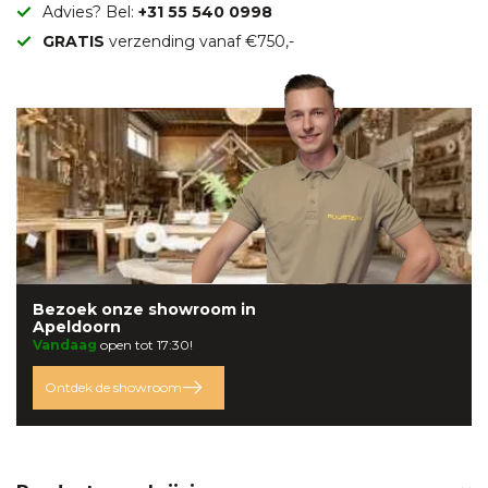
Advies? Bel:
+31 55 540 0998
GRATIS
verzending vanaf €750,-
Bezoek onze
showroom
in
Apeldoorn
Vandaag
open tot 17:30!
Ontdek de showroom