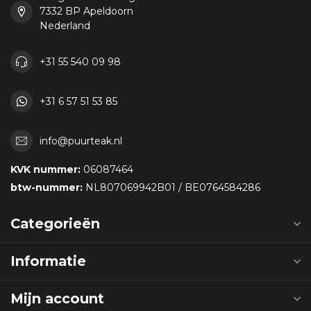
7332 BP Apeldoorn
Nederland
+31 55 540 09 98
+31 6 57 51 53 85
info@puurteak.nl
KVK nummer:
06087464
btw-nummer:
NL807069942B01 / BE0764584286
Categorieën
Informatie
Mijn account