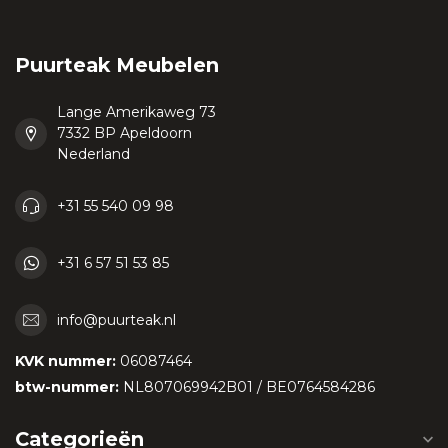
Puurteak Meubelen
Lange Amerikaweg 73
7332 BP Apeldoorn
Nederland
+31 55 540 09 98
+31 6 57 51 53 85
info@puurteak.nl
KVK nummer:
06087464
btw-nummer:
NL807069942B01 / BE0764584286
Categorieën