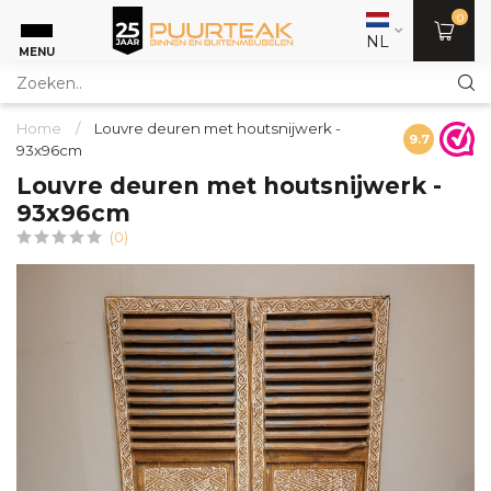
0
NL
MENU
Home
/
Louvre deuren met houtsnijwerk -
9.7
93x96cm
Louvre deuren met houtsnijwerk -
93x96cm
(0)