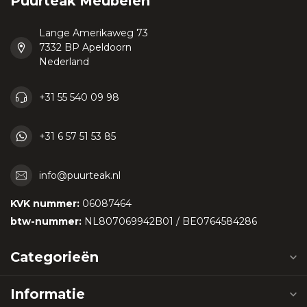
Puurteak Meubelen
Lange Amerikaweg 73
7332 BP Apeldoorn
Nederland
+31 55 540 09 98
+31 6 57 51 53 85
info@puurteak.nl
KVK nummer:
06087464
btw-nummer:
NL807069942B01 / BE0764584286
Categorieën
Informatie