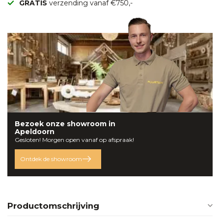
GRATIS
verzending vanaf €750,-
Bezoek onze
showroom
in
Apeldoorn
Gesloten! Morgen open vanaf op afspraak!
Ontdek de showroom
Productomschrijving