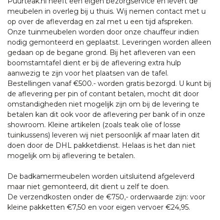
Puurteak.nl heeft een eigen bezorgservice en levert de
meubelen in overleg bij u thuis. Wij nemen contact met u
op over de afleverdag en zal met u een tijd afspreken.
Onze tuinmeubelen worden door onze chauffeur indien
nodig gemonteerd en geplaatst. Leveringen worden alleen
gedaan op de begane grond. Bij het afleveren van een
boomstamtafel dient er bij de aflevering extra hulp
aanwezig te zijn voor het plaatsen van de tafel.
Bestellingen vanaf €500.- worden gratis bezorgd. U kunt bij
de aflevering per pin of contant betalen, mocht dit door
omstandigheden niet mogelijk zijn om bij de levering te
betalen kan dit ook voor de aflevering per bank of in onze
showroom. Kleine artikelen (zoals teak olie of losse
tuinkussens) leveren wij niet persoonlijk af maar laten dit
doen door de DHL pakketdienst. Helaas is het dan niet
mogelijk om bij aflevering te betalen.
De badkamermeubelen worden uitsluitend afgeleverd
maar niet gemonteerd, dit dient u zelf te doen.
De verzendkosten onder de €750,- orderwaarde zijn: voor
kleine pakketten €7,50 en voor eigen vervoer €24,95.