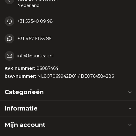
Nederland
+31 55 540 09 98
+31 6 57 51 53 85
info@puurteak.nl
KVK nummer:
06087464
btw-nummer:
NL807069942B01 / BE0764584286
Categorieën
Informatie
Mijn account