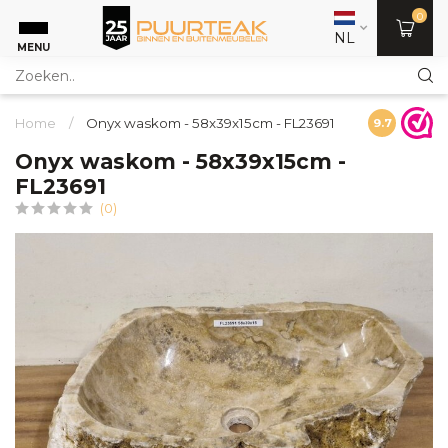
0
NL
MENU
Home
/
Onyx waskom - 58x39x15cm - FL23691
9.7
Onyx waskom - 58x39x15cm -
FL23691
(0)