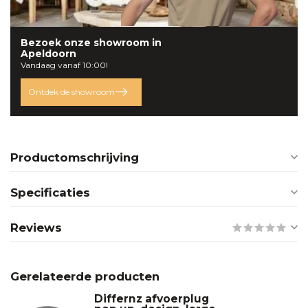
Bezoek onze
showroom
in
Apeldoorn
Vandaag vanaf 10:00!
Ontdek de showroom
Productomschrijving
Specificaties
Reviews
Gerelateerde producten
Differnz afvoerplug