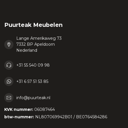
Puurteak Meubelen
Lange Amerikaweg 73
7332 BP Apeldoorn
Nederland
+31 55 540 09 98
+31 6 57 51 53 85
info@puurteak.nl
KVK nummer:
06087464
btw-nummer:
NL807069942B01 / BE0764584286