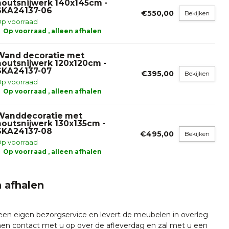
houtsnijwerk 140x145cm -
SKA24137-06
€550,00
Bekijken
p voorraad
Op voorraad , alleen afhalen
Wand decoratie met
houtsnijwerk 120x120cm -
SKA24137-07
€395,00
Bekijken
p voorraad
Op voorraad , alleen afhalen
Wanddecoratie met
houtsnijwerk 130x135cm -
SKA24137-08
€495,00
Bekijken
p voorraad
Op voorraad , alleen afhalen
 afhalen
 een eigen bezorgservice en levert de meubelen in overleg
emen contact met u op over de afleverdag en zal met u een