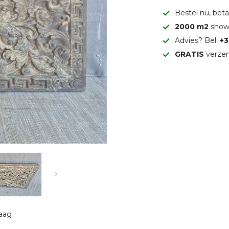
Bestel nu, betaa
2000 m2
show
Advies? Bel:
+3
GRATIS
verzen
raag