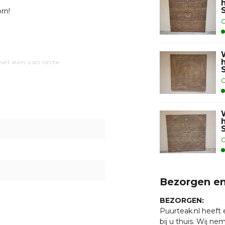
rn!
O
 met een van onze
400 998.
O
O
Bezorgen en
BEZORGEN:
Puurteak.nl heeft
bij u thuis. Wij n