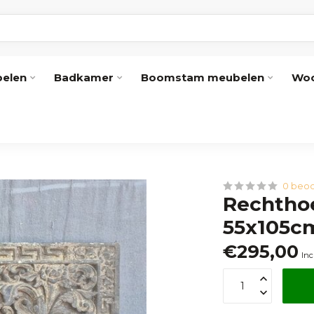
elen
Badkamer
Boomstam meubelen
Woo
0 beoo
Rechthoe
55x105c
€295,00
Inc