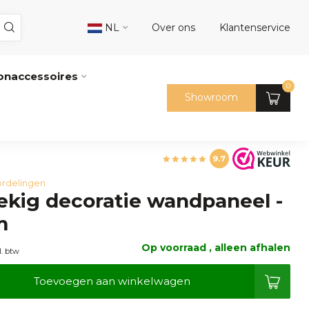
NL
Over ons
Klantenservice
naccessoires
0
Showroom
9.7
rdelingen
kig decoratie wandpaneel -
m
Op voorraad , alleen afhalen
l. btw
Toevoegen aan winkelwagen