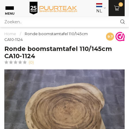
0
NL
MENU
Home
/
Ronde boomstamtafel 110/145cm
9.7
CA10-1124
Ronde boomstamtafel 110/145cm
CA10-1124
(0)