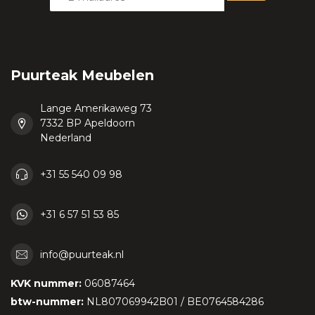
Puurteak Meubelen
Lange Amerikaweg 73
7332 BP Apeldoorn
Nederland
+31 55 540 09 98
+31 6 57 51 53 85
info@puurteak.nl
KVK nummer:
06087464
btw-nummer:
NL807069942B01 / BE0764584286