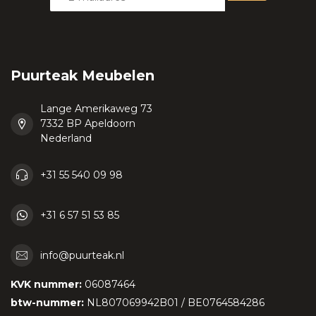
Puurteak Meubelen
Lange Amerikaweg 73
7332 BP Apeldoorn
Nederland
+31 55 540 09 98
+31 6 57 51 53 85
info@puurteak.nl
KVK nummer:
06087464
btw-nummer:
NL807069942B01 / BE0764584286