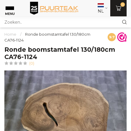
0
NL
MENU
Home
/
Ronde boomstamtafel 130/180cm
9.7
CA76-1124
Ronde boomstamtafel 130/180cm
CA76-1124
(0)