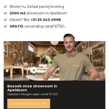
Bestel nu, betaal pas bij levering
2000 m2
showroom in Apeldoorn
Advies? Bel:
+31 55 540 0998
GRATIS
verzending vanaf €750,-
Bezoek onze
showroom
in
Apeldoorn
Gesloten! Morgen open vanaf 10:00!
Ontdek de showroom