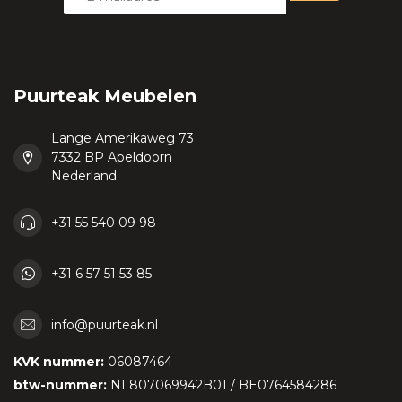
Puurteak Meubelen
Lange Amerikaweg 73
7332 BP Apeldoorn
Nederland
+31 55 540 09 98
+31 6 57 51 53 85
info@puurteak.nl
KVK nummer:
06087464
btw-nummer:
NL807069942B01 / BE0764584286