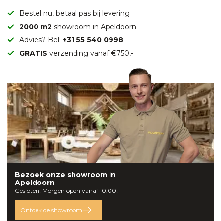
Bestel nu, betaal pas bij levering
2000 m2
showroom in Apeldoorn
Advies? Bel:
+31 55 540 0998
GRATIS
verzending vanaf €750,-
Bezoek onze
showroom
in
Apeldoorn
Gesloten! Morgen open vanaf 10:00!
Ontdek de showroom