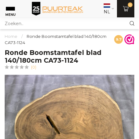
0
NL
MENU
Home
/
Ronde Boomstamtafel blad 140/180cm
9.7
CA73-1124
Ronde Boomstamtafel blad
140/180cm CA73-1124
(0)