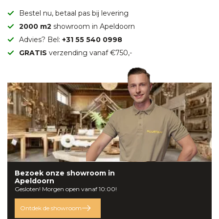
Bestel nu, betaal pas bij levering
2000 m2
showroom in Apeldoorn
Advies? Bel:
+31 55 540 0998
GRATIS
verzending vanaf €750,-
Bezoek onze
showroom
in
Apeldoorn
Gesloten! Morgen open vanaf 10:00!
Ontdek de showroom