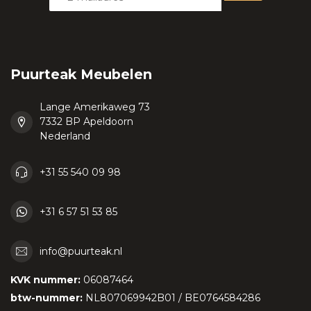
Puurteak Meubelen
Lange Amerikaweg 73
7332 BP Apeldoorn
Nederland
+31 55 540 09 98
+31 6 57 51 53 85
info@puurteak.nl
KVK nummer:
06087464
btw-nummer:
NL807069942B01 / BE0764584286