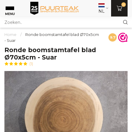
0
NL
MENU
Home
/
Ronde boomstamtafel blad Ø70x5cm
9.7
- Suar
Ronde boomstamtafel blad
Ø70x5cm - Suar
(1)