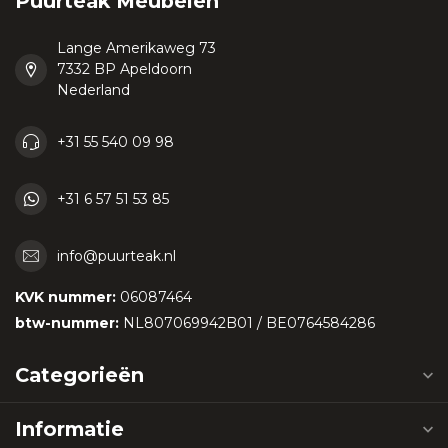
Puurteak Meubelen
Lange Amerikaweg 73
7332 BP Apeldoorn
Nederland
+31 55 540 09 98
+31 6 57 51 53 85
info@puurteak.nl
KVK nummer:
06087464
btw-nummer:
NL807069942B01 / BE0764584286
Categorieën
Informatie