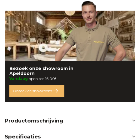
Bezoek onze
showroom
in
Apeldoorn
Vandaag
open tot 16:00!
Ontdek de showroom
Productomschrijving
Specificaties