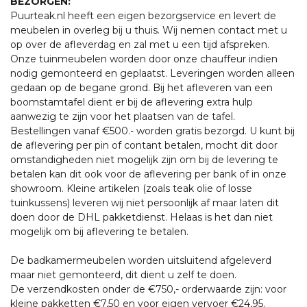
BEZORGEN:
Puurteak.nl heeft een eigen bezorgservice en levert de
meubelen in overleg bij u thuis. Wij nemen contact met u
op over de afleverdag en zal met u een tijd afspreken.
Onze tuinmeubelen worden door onze chauffeur indien
nodig gemonteerd en geplaatst. Leveringen worden alleen
gedaan op de begane grond. Bij het afleveren van een
boomstamtafel dient er bij de aflevering extra hulp
aanwezig te zijn voor het plaatsen van de tafel.
Bestellingen vanaf €500.- worden gratis bezorgd. U kunt bij
de aflevering per pin of contant betalen, mocht dit door
omstandigheden niet mogelijk zijn om bij de levering te
betalen kan dit ook voor de aflevering per bank of in onze
showroom. Kleine artikelen (zoals teak olie of losse
tuinkussens) leveren wij niet persoonlijk af maar laten dit
doen door de DHL pakketdienst. Helaas is het dan niet
mogelijk om bij aflevering te betalen.
De badkamermeubelen worden uitsluitend afgeleverd
maar niet gemonteerd, dit dient u zelf te doen.
De verzendkosten onder de €750,- orderwaarde zijn: voor
kleine pakketten €7,50 en voor eigen vervoer €24,95.