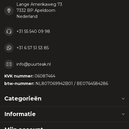
Lange Amerikaweg 73
7332 BP Apeldoorn
Nederland
+31 55 540 09 98
+31 6 57 51 53 85
info@puurteak.nl
KVK nummer:
06087464
btw-nummer:
NL807069942B01 / BE0764584286
Categorieën
Informatie