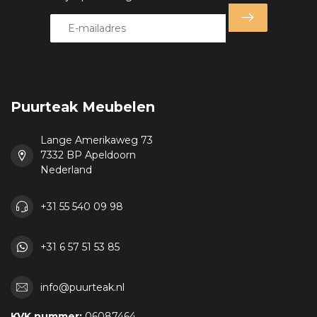
Puurteak Meubelen
Lange Amerikaweg 73
7332 BP Apeldoorn
Nederland
+31 55 540 09 98
+31 6 57 51 53 85
info@puurteak.nl
KVK nummer:
06087464