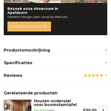
Bezoek onze
showroom
in
Apeldoorn
Gesloten! Morgen open vanaf op afspraak!
Ontdek de showroom
Productomschrijving
Specificaties
Reviews
Gerelateerde producten
Houten onderstel
voor boomstamtafel
€50,00
Op voorraad