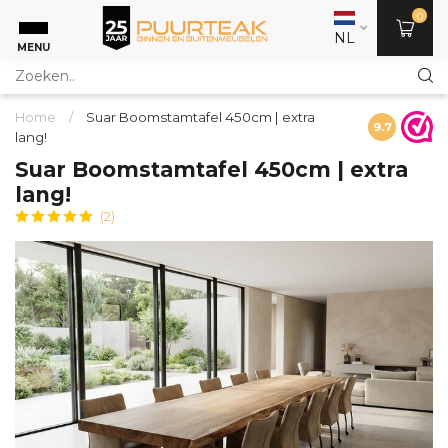
0
NL
MENU
Home
/
Suar Boomstamtafel 450cm | extra
9.7
lang!
Suar Boomstamtafel 450cm | extra
lang!
(2)