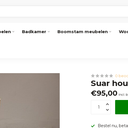
elen
Badkamer
Boomstam meubelen
Woo
0 beoo
Suar ho
€95,00
Incl. 
Bestel nu, betaa