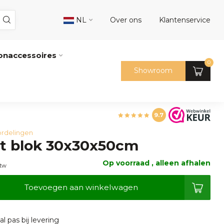
NL
Over ons
Klantenservice
naccessoires
0
Showroom
9.7
rdelingen
ut blok 30x30x50cm
Op voorraad , alleen afhalen
btw
Toevoegen aan winkelwagen
l pas bij levering