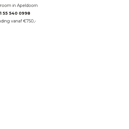
room in Apeldoorn
1 55 540 0998
ding vanaf €750,-