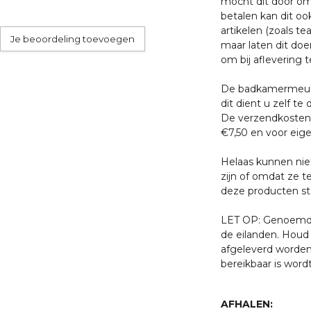
mocht dit door oms
betalen kan dit oo
artikelen (zoals tea
Je beoordeling toevoegen
maar laten dit doe
om bij aflevering t
De badkamermeube
dit dient u zelf te 
De verzendkosten 
€7,50 en voor eige
Helaas kunnen nie
zijn of omdat ze t
deze producten sta
LET OP: Genoemde 
de eilanden. Houd 
afgeleverd worden
bereikbaar is word
AFHALEN: