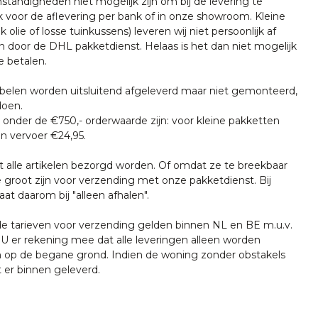
tandigheden niet mogelijk zijn om bij de levering te
k voor de aflevering per bank of in onze showroom. Kleine
k olie of losse tuinkussens) leveren wij niet persoonlijk af
n door de DHL pakketdienst. Helaas is het dan niet mogelijk
e betalen.
len worden uitsluitend afgeleverd maar niet gemonteerd,
doen.
onder de €750,- orderwaarde zijn: voor kleine pakketten
n vervoer €24,95.
t alle artikelen bezorgd worden. Of omdat ze te breekbaar
e groot zijn voor verzending met onze pakketdienst. Bij
at daarom bij "alleen afhalen".
tarieven voor verzending gelden binnen NL en BE m.u.v.
U er rekening mee dat alle leveringen alleen worden
 op de begane grond. Indien de woning zonder obstakels
t er binnen geleverd.