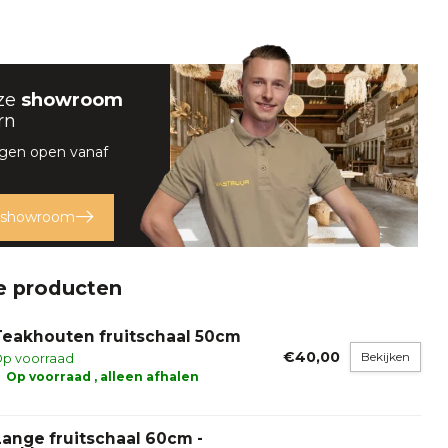
ze
showroom
rn
rgen open vanaf
 showroom
e producten
Teakhouten fruitschaal 50cm
€40,00
Bekijken
p voorraad
Op voorraad , alleen afhalen
Lange fruitschaal 60cm -