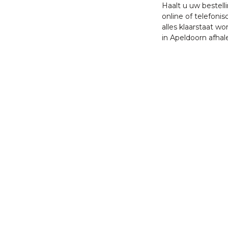
Haalt u uw bestell
online of telefonis
alles klaarstaat w
in Apeldoorn afhal