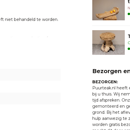
N
t niet behandeld te worden.
garantie op productie of
O
heden of andere invloeden
gaat werken moet je de
oor dat de luchtvochtigheid
Indien de luchtvochtigheid in
plaatsen.
Bezorgen en
BEZORGEN:
Puurteak.nl heeft
 met een van onze
bij u thuis. Wij n
. U bent uiteraard ook
tijd afspreken. O
ten klaar staan om u te
gemonteerd en ge
grond. Bij het afl
hulp aanwezig te z
worden gratis bezo