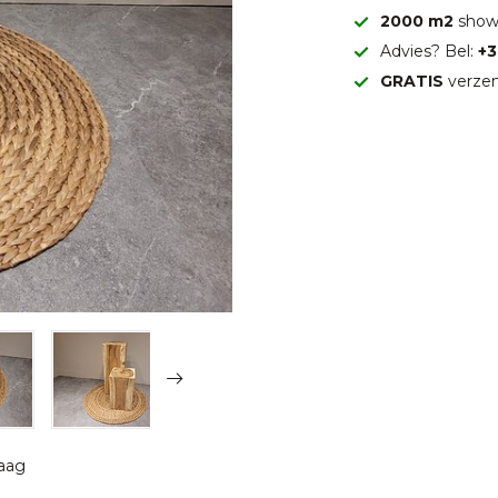
2000 m2
show
Advies? Bel:
+3
GRATIS
verzen
raag