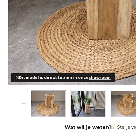
Dit model is direct te zien in onze
showroom
Wat wil je weten?
Stel je v