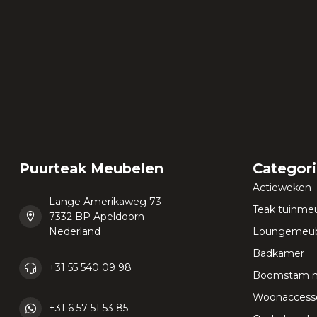
Puurteak Meubelen
Categor
Actieweken
Lange Amerikaweg 73
Teak tuinme
7332 BP Apeldoorn
Nederland
Loungemeub
Badkamer
+31 55 540 09 98
Boomstam 
Woonaccesso
+31 6 57 51 53 85