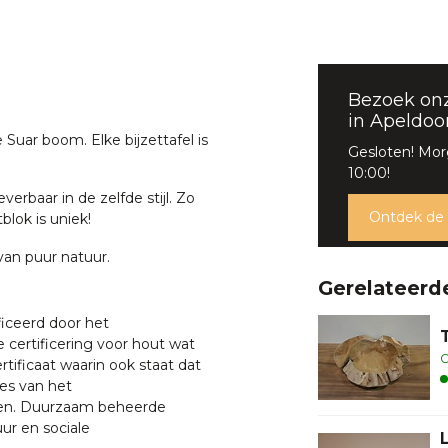
Bezoek on
in Apeldoo
Suar boom. Elke bijzettafel is
Gesloten! Mo
10:00!
erbaar in de zelfde stijl. Zo
Ontdek de
lok is uniek!
van puur natuur.
Gerelateerd
iceerd door het
 certificering voor hout wat
O
ertificaat waarin ook staat dat
es van het
en. Duurzaam beheerde
ur en sociale