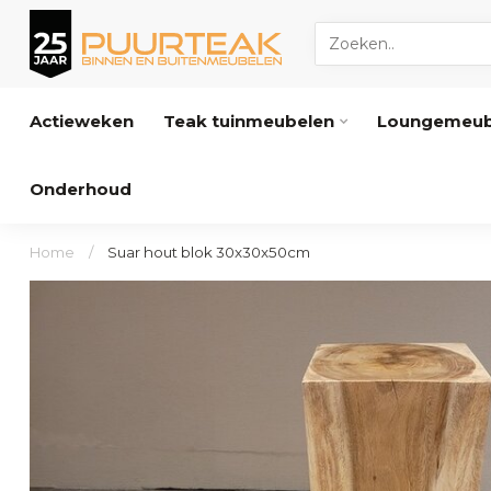
Actieweken
Teak tuinmeubelen
Loungemeub
Onderhoud
Home
/
Suar hout blok 30x30x50cm