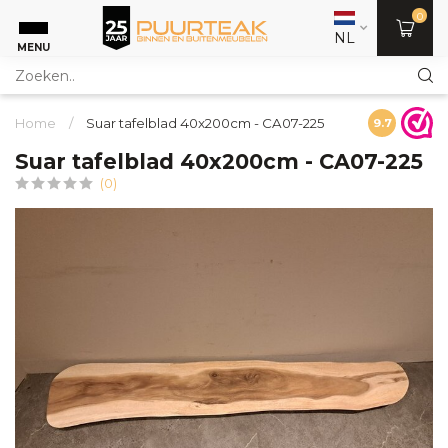
0
NL
MENU
Home
/
Suar tafelblad 40x200cm - CA07-225
9.7
Suar tafelblad 40x200cm - CA07-225
(0)