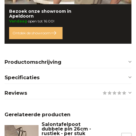
Bezoek onze
showroom
in
Apeldoorn
Vandaag
open tot 16:00!
Ontdek de showroom
Productomschrijving
Specificaties
Reviews
Gerelateerde producten
Salontafelpoot
dubbele pin 26cm -
rustiek - per stuk