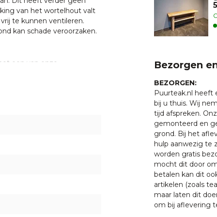
an. Dit heeft verder geen
king van het wortelhout valt
O
rij te kunnen ventileren.
ond kan schade veroorzaken.
 met een van onze
Bezorgen en
. U bent uiteraard ook
BEZORGEN:
ten klaar staan om u te
Puurteak.nl heeft
oeken.
bij u thuis. Wij n
tijd afspreken. O
gemonteerd en ge
grond. Bij het afl
hulp aanwezig te z
worden gratis bezo
mocht dit door oms
betalen kan dit oo
artikelen (zoals tea
maar laten dit doe
om bij aflevering t