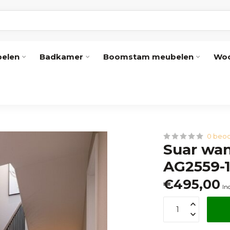
elen
Badkamer
Boomstam meubelen
Woo
0 beoo
Suar wan
AG2559-1
€495,00
In