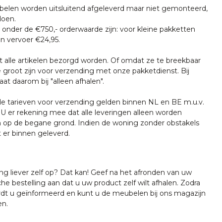
len worden uitsluitend afgeleverd maar niet gemonteerd,
doen.
onder de €750,- orderwaarde zijn: voor kleine pakketten
n vervoer €24,95.
t alle artikelen bezorgd worden. Of omdat ze te breekbaar
e groot zijn voor verzending met onze pakketdienst. Bij
at daarom bij "alleen afhalen".
tarieven voor verzending gelden binnen NL en BE m.u.v.
U er rekening mee dat alle leveringen alleen worden
 op de begane grond. Indien de woning zonder obstakels
t er binnen geleverd.
ing liever zelf op? Dat kan! Geef na het afronden van uw
che bestelling aan dat u uw product zelf wilt afhalen. Zodra
ordt u geïnformeerd en kunt u de meubelen bij ons magazijn
en.