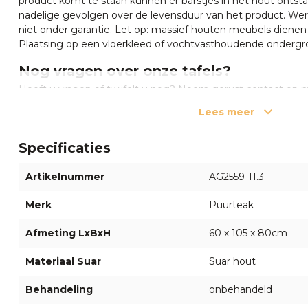
product komt te staan kunnen er barstjes in het hout ontsta
nadelige gevolgen over de levensduur van het product. Wer
niet onder garantie. Let op: massief houten meubels dienen v
Plaatsing op een vloerkleed of vochtvasthoudende ondergr
Nog vragen over onze tafels?
Heeft u vragen of twijfelt u nog? Neem gerust contact op
medewerkers via de chat rechts onderin of bel
055 5400998
Lees meer
welkom in
onze showroom
in Apeldoorn waar onze specialis
adviseren om uw eigen persoonlijke boomstamtafel uit te z
Specificaties
Artikelnummer
AG2559-11.3
Merk
Puurteak
Afmeting LxBxH
60 x 105 x 80cm
Materiaal Suar
Suar hout
Behandeling
onbehandeld