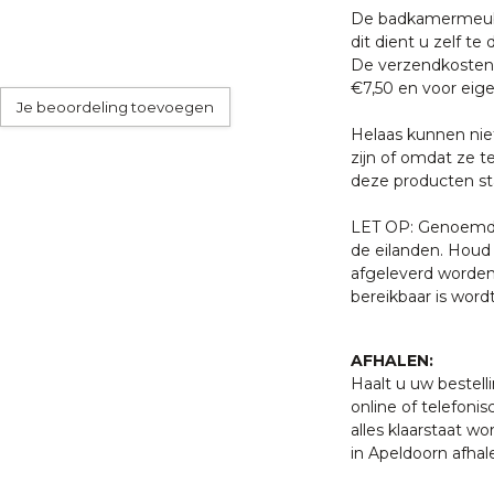
De badkamermeube
dit dient u zelf te 
De verzendkosten 
€7,50 en voor eige
Je beoordeling toevoegen
Helaas kunnen nie
zijn of omdat ze t
deze producten sta
LET OP: Genoemde 
de eilanden. Houd 
afgeleverd worden
bereikbaar is word
AFHALEN:
Haalt u uw bestell
online of telefonis
alles klaarstaat w
in Apeldoorn afhal