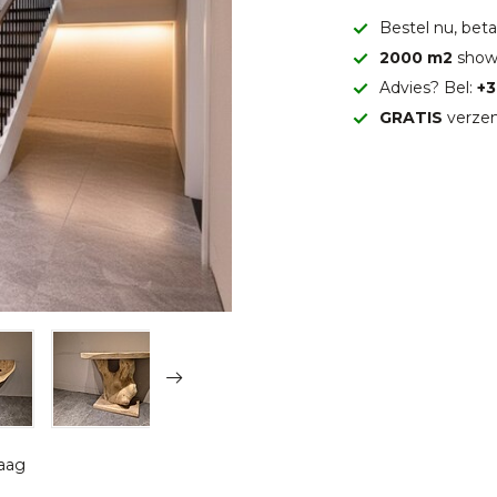
Bestel nu, betaa
2000 m2
show
Advies? Bel:
+3
GRATIS
verzen
raag