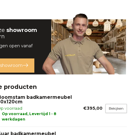
ze
showroom
rn
rgen open vanaf
 showroom
e producten
Boomstam badkamermeubel
50x120cm
€395,00
p voorraad
Bekijken
Op voorraad, Levertijd 1 - 8
werkdagen
Suar badkamermeubel