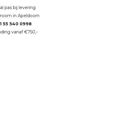
l pas bij levering
room in Apeldoorn
1 55 540 0998
ding vanaf €750,-