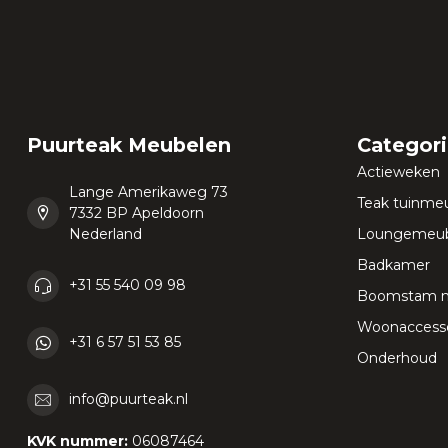
Puurteak Meubelen
Categor
Actieweken
Lange Amerikaweg 73
Teak tuinme
7332 BP Apeldoorn
Nederland
Loungemeub
Badkamer
+31 55 540 09 98
Boomstam 
Woonaccesso
+31 6 57 51 53 85
Onderhoud
info@puurteak.nl
KVK nummer:
06087464