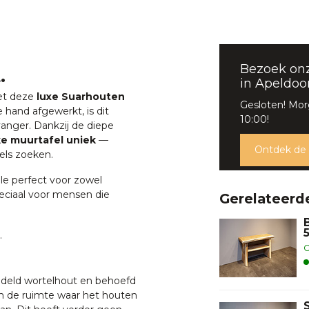
Bezoek on
.
in Apeldoo
met deze
luxe Suarhouten
Gesloten! Mo
hand afgewerkt, is dit
10:00!
vanger. Dankzij de diepe
ke muurtafel uniek
—
Ontdek de
els zoeken.
le perfect voor zowel
speciaal voor mensen die
Gerelateerd
.
O
ndeld wortelhout en behoefd
in de ruimte waar het houten