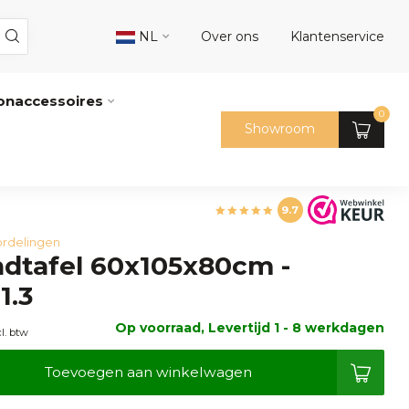
NL
Over ons
Klantenservice
naccessoires
0
Showroom
9.7
rdelingen
dtafel 60x105x80cm -
1.3
Op voorraad, Levertijd 1 - 8 werkdagen
cl. btw
Toevoegen aan winkelwagen