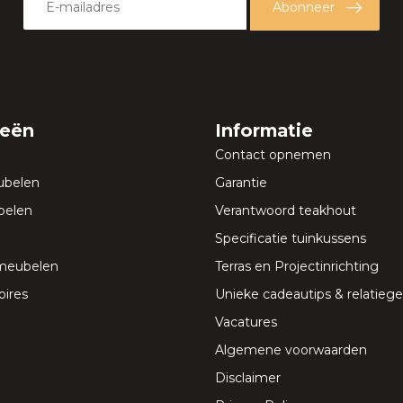
Abonneer
ieën
Informatie
Contact opnemen
ubelen
Garantie
elen
Verantwoord teakhout
Specificatie tuinkussens
meubelen
Terras en Projectinrichting
ires
Unieke cadeautips & relatie
Vacatures
Algemene voorwaarden
Disclaimer