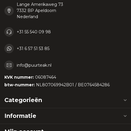
Lange Amerikaweg 73
7332 BP Apeldoorn
Nederland
+31 55 540 09 98
+31 6 57 51 53 85
info@puurteak.nl
KVK nummer:
06087464
btw-nummer:
NL807069942B01 / BE0764584286
Categorieën
Informatie