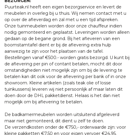
BEZORGEN:
Puurteak.nl heeft een eigen bezorgservice en levert de
meubelen in overleg bij u thuis. Wij nemen contact met u
op over de afleverdag en zal met u een tijd afspreken.
Onze tuinmeubelen worden door onze chauffeur indien
nodig gemonteerd en geplaatst. Leveringen worden alleen
gedaan op de begane grond. Bij het afleveren van een
boomstamtafel dient er bij de aflevering extra hulp
aanwezig te zijn voor het plaatsen van de tafel.
Bestellingen vanaf €500.- worden gratis bezorgd. U kunt bij
de aflevering per pin of contant betalen, mocht dit door
omstandigheden niet mogelijk zijn om bij de levering te
betalen kan dit ook voor de aflevering per bank of in onze
showroom. Kleine artikelen (zoals teak olie of losse
tuinkussens) leveren wij niet persoonlijk af maar laten dit
doen door de DHL pakketdienst. Helaas is het dan niet
mogelijk om bij aflevering te betalen.
De badkamermeubelen worden uitsluitend afgeleverd
maar niet gemonteerd, dit dient u zelf te doen.
De verzendkosten onder de €750,- orderwaarde zijn: voor
kleine pakketten €7,50 en voor eigen vervoer €24,95.