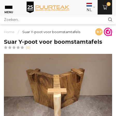
0
NL
MENU
Home
/
Suar Y-poot voor boomstamtafels
9.7
Suar Y-poot voor boomstamtafels
(0)