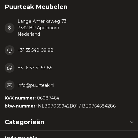
Puurteak Meubelen
Lange Amerikaweg 73
7332 BP Apeldoorn
Nederland
+31 55 540 09 98
+31 6 57 51 53 85
info@puurteak.nl
KVK nummer:
06087464
btw-nummer:
NL807069942B01 / BE0764584286
Categorieën