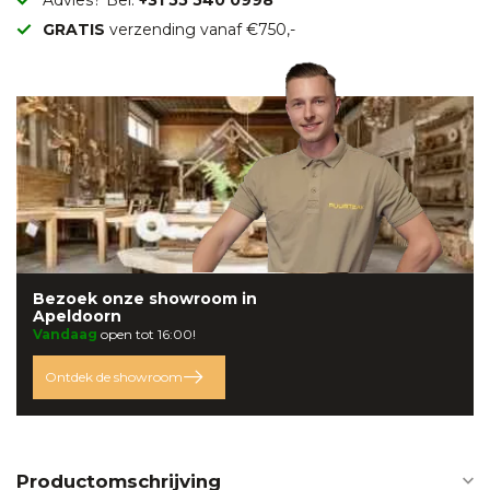
GRATIS
verzending vanaf €750,-
Bezoek onze
showroom
in
Apeldoorn
Vandaag
open tot 16:00!
Ontdek de showroom
Productomschrijving