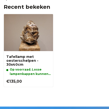
Recent bekeken
Tafellamp met
oesterschelpen -
30x40cm
Op voorraad. Losse
lampenkappen kunnen
alleen afgehaald
€135,00
worden