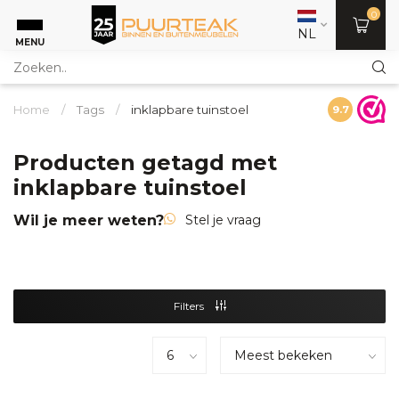
0
NL
MENU
Home
/
Tags
/
inklapbare tuinstoel
9.7
Producten getagd met
inklapbare tuinstoel
Wil je meer weten?
Stel je vraag
Filters