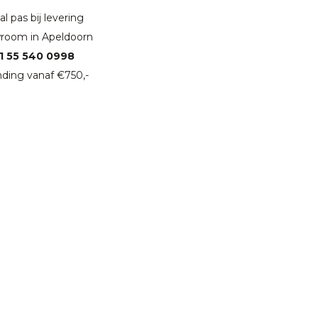
l pas bij levering
room in Apeldoorn
1 55 540 0998
ding vanaf €750,-