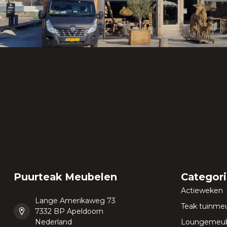
Puurteak Meubelen
Categor
Actieweken
Lange Amerikaweg 73
Teak tuinme
7332 BP Apeldoorn
Nederland
Loungemeub