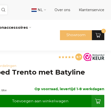
NL
Over ons
Klantenservice
naccessoires
0
Showroom
9.7
rdelingen
bed Trento met Batyline
Op voorraad, levertijd 1-8 werkdagen
l. btw
Toevoegen aan winkelwagen