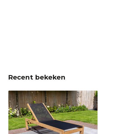
Heeft u vragen of twijfelt u nog? Neem gerust contact op
medewerkers via de chat rechts onderin of bel
055 5400998
welkom in
onze showroom
in Apeldoorn waar onze specialis
adviseren.
✔Solide afwerking ✔Duurzaam ho
geleverd
Recent bekeken