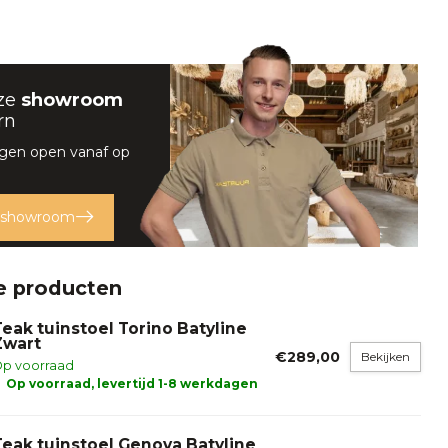
ze
showroom
rn
gen open vanaf op
 showroom
e producten
Teak tuinstoel Torino Batyline
Zwart
€289,00
Bekijken
p voorraad
Op voorraad, levertijd 1-8 werkdagen
Teak tuinstoel Genova Batyline