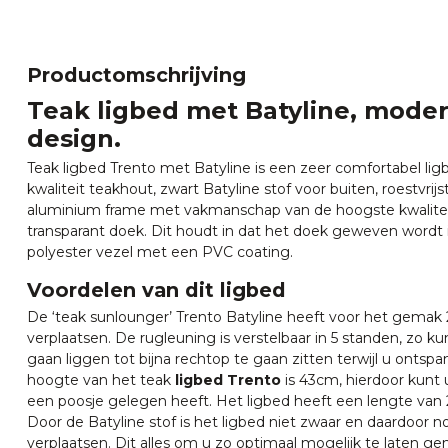
Productomschrijving
Teak ligbed met Batyline, moder
design.
Teak ligbed Trento met Batyline is een zeer comfortabel li
kwaliteit teakhout, zwart Batyline stof voor buiten, roestvri
aluminium frame met vakmanschap van de hoogste kwaliteit.
transparant doek. Dit houdt in dat het doek geweven wordt 
polyester vezel met een PVC coating.
Voordelen van dit ligbed
De ‘teak sunlounger’ Trento Batyline heeft voor het gemak 
verplaatsen. De rugleuning is verstelbaar in 5 standen, zo k
gaan liggen tot bijna rechtop te gaan zitten terwijl u ontsp
hoogte van het teak
ligbed Trento
is 43cm, hierdoor kunt 
een poosje gelegen heeft. Het ligbed heeft een lengte van
Door de Batyline stof is het ligbed niet zwaar en daardoor 
verplaatsen. Dit alles om u zo optimaal mogelijk te laten ge