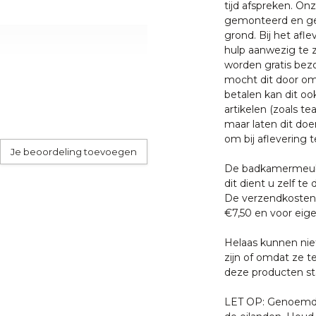
tijd afspreken. O
gemonteerd en ge
grond. Bij het afl
hulp aanwezig te z
k hier
worden gratis bezo
mocht dit door oms
betalen kan dit oo
hout en hoeft niet behandeld
artikelen (zoals tea
naar een zilver grijze kleur.
maar laten dit doe
len met onze
Golden Care
om bij aflevering t
Je beoordeling toevoegen
De badkamermeube
dit dient u zelf te 
garantie op productie of
De verzendkosten 
heden of andere invloeden
€7,50 en voor eige
Helaas kunnen nie
zijn of omdat ze t
ur bezorgd op de begane
deze producten sta
 gezet.
LET OP: Genoemde 