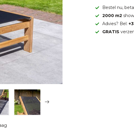
Bestel nu, betaa
2000 m2
show
Advies? Bel:
+3
GRATIS
verzen
raag