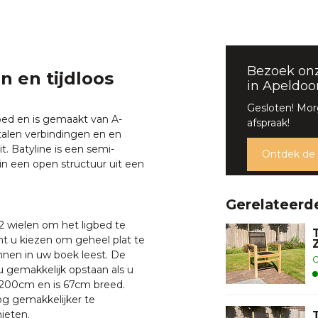
Bezoek on
n en tijdloos
in Apeldoo
Gesloten! Mor
gbed en is gemaakt van A-
afspraak!
jstalen verbindingen en en
 Batyline is een semi-
Ontdek de
in een open structuur uit een
Gerelateerd
2 wielen om het ligbed te
unt u kiezen om geheel plat te
annen in uw boek leest. De
O
u gemakkelijk opstaan als u
 200cm en is 67cm breed.
nog gemakkelijker te
nieten.