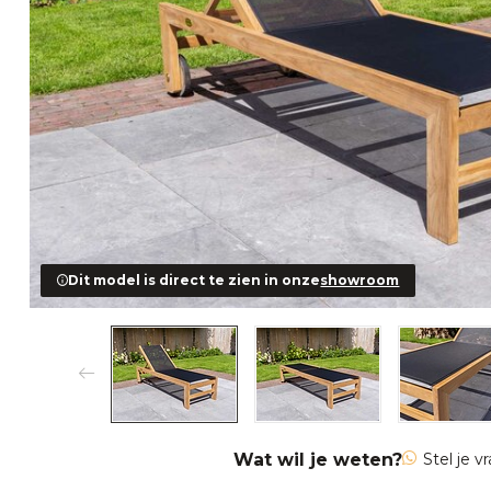
Dit model is direct te zien in onze
showroom
Wat wil je weten?
Stel je v