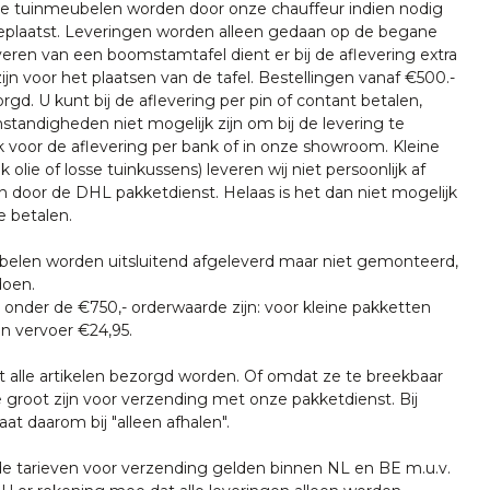
nze tuinmeubelen worden door onze chauffeur indien nodig
plaatst. Leveringen worden alleen gedaan op de begane
everen van een boomstamtafel dient er bij de aflevering extra
ijn voor het plaatsen van de tafel. Bestellingen vanaf €500.-
rgd. U kunt bij de aflevering per pin of contant betalen,
tandigheden niet mogelijk zijn om bij de levering te
k voor de aflevering per bank of in onze showroom. Kleine
k olie of losse tuinkussens) leveren wij niet persoonlijk af
n door de DHL pakketdienst. Helaas is het dan niet mogelijk
e betalen.
len worden uitsluitend afgeleverd maar niet gemonteerd,
doen.
onder de €750,- orderwaarde zijn: voor kleine pakketten
n vervoer €24,95.
t alle artikelen bezorgd worden. Of omdat ze te breekbaar
e groot zijn voor verzending met onze pakketdienst. Bij
at daarom bij "alleen afhalen".
tarieven voor verzending gelden binnen NL en BE m.u.v.