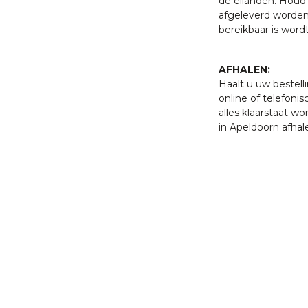
de eilanden. Houd 
 met een van onze
afgeleverd worden
. U bent uiteraard ook
bereikbaar is word
ten klaar staan om u te
AFHALEN:
Haalt u uw bestell
online of telefonis
ut ✔Gemonteerd
alles klaarstaat w
in Apeldoorn afhal