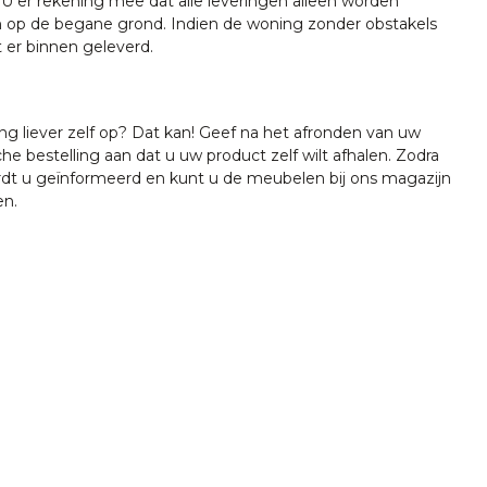
U er rekening mee dat alle leveringen alleen worden
 op de begane grond. Indien de woning zonder obstakels
t er binnen geleverd.
ing liever zelf op? Dat kan! Geef na het afronden van uw
che bestelling aan dat u uw product zelf wilt afhalen. Zodra
ordt u geïnformeerd en kunt u de meubelen bij ons magazijn
en.