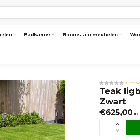
elen
Badkamer
Boomstam meubelen
Woo
0 beoo
Teak lig
Zwart
€625,00
Inc