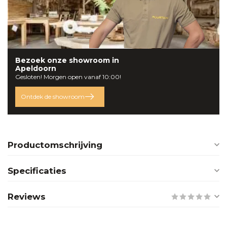
Bezoek onze
showroom
in
Apeldoorn
Gesloten! Morgen open vanaf 10:00!
Ontdek de showroom
Productomschrijving
Specificaties
Reviews