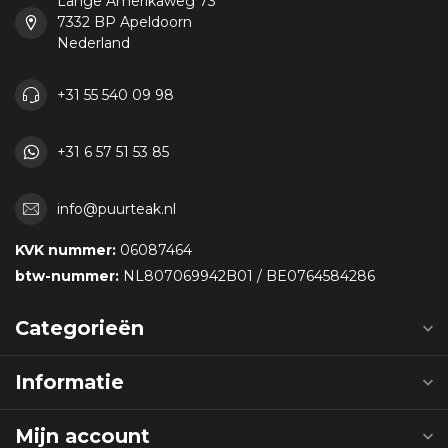
Lange Amerikaweg 73
7332 BP Apeldoorn
Nederland
+31 55 540 09 98
+31 6 57 51 53 85
info@puurteak.nl
KVK nummer:
06087464
btw-nummer:
NL807069942B01 / BE0764584286
Categorieën
Informatie
Mijn account