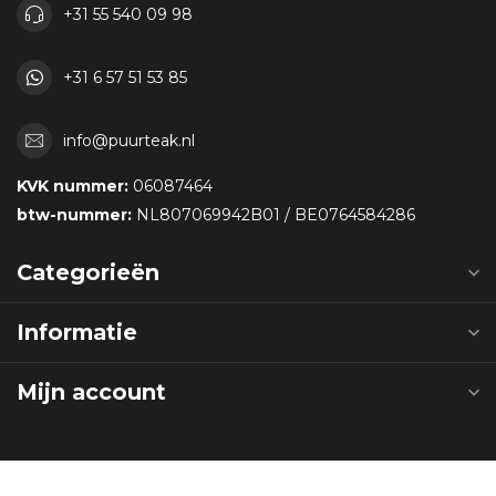
+31 55 540 09 98
+31 6 57 51 53 85
info@puurteak.nl
KVK nummer:
06087464
btw-nummer:
NL807069942B01 / BE0764584286
Categorieën
Informatie
Mijn account