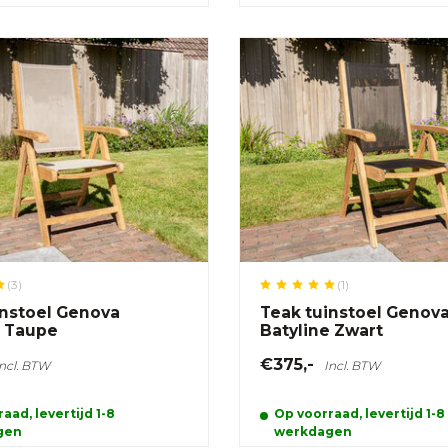
(3)
(1)
instoel Genova
Teak tuinstoel Genov
e Taupe
Batyline Zwart
€375,-
Incl. BTW
Incl. BTW
aad, levertijd 1-8
Op voorraad, levertijd 1-8
gen
werkdagen