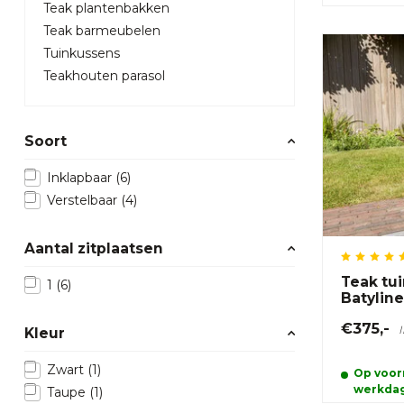
Teak plantenbakken
Teak barmeubelen
Tuinkussens
Teakhouten parasol
Soort
Inklapbaar
(6)
Verstelbaar
(4)
Aantal zitplaatsen
Teak tu
1
(6)
Batylin
€375,-
Kleur
Zwart
(1)
Op voorr
werkda
Taupe
(1)