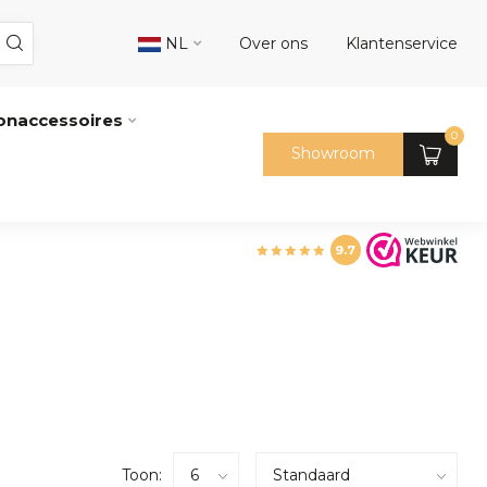
NL
Over ons
Klantenservice
naccessoires
0
Showroom
9.7
Toon: