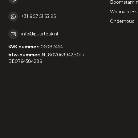
Boomstam 
Woonaccesso
+31 6 57 51 53 85
Onderhoud
info@puurteak.nl
KVK nummer:
06087464
btw-nummer:
NL807069942B01 /
BE0764584286