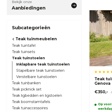
Bekijk onze
Aanbiedingen
Subcategorieën
Teak tuinmeubelen
Teak tuintafel
Teak tuinsets
Teak tuinstoelen
Inklapbare teak tuinstoelen
Stapelbare teak tuinstoelen
Verstelbare tuinstoelen
Teak tui
Teak tuinbanken
Genova
Teak picknick set
€350,-
Teak ligbedden en ligstoelen
Teak boomstamtafels
Op voorr
Teak tuinaccessoires
werkda