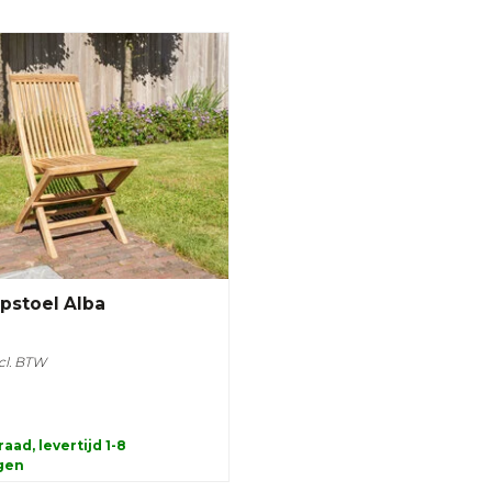
pstoel Alba
cl. BTW
aad, levertijd 1-8
gen