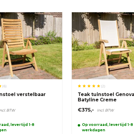
(6)
(2)
nstoel verstelbaar
Teak tuinstoel Genov
Batyline Creme
€375,-
Incl. BTW
Incl. BTW
aad, levertijd 1-8
Op voorraad, levertijd 1-8
gen
werkdagen