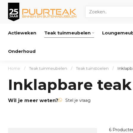
Actieweken
Teak tuinmeubelen
Loungemeub
Onderhoud
Home
/
Teak tuinmeubelen
/
Teak tuinstoelen
/
Inklapb
Inklapbare teak
Wil je meer weten?
Stel je vraag
6
Producte