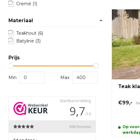
Cremé
(1)
Materiaal
Teakhout
(6)
Batyline
(3)
Prijs
Min
Max
Teak kla
€99,-
In
Op voorr
werkda