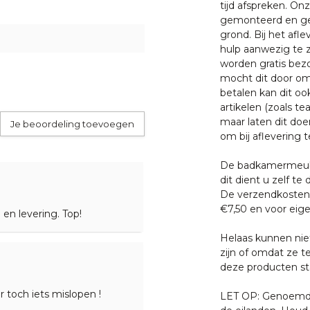
tijd afspreken. O
gemonteerd en ge
grond. Bij het afl
hulp aanwezig te z
worden gratis bezo
mocht dit door oms
betalen kan dit oo
artikelen (zoals tea
maar laten dit doe
Je beoordeling toevoegen
om bij aflevering t
De badkamermeube
dit dient u zelf te 
De verzendkosten 
€7,50 en voor eige
en levering. Top!
Helaas kunnen nie
zijn of omdat ze t
deze producten sta
 toch iets mislopen !
LET OP: Genoemde 