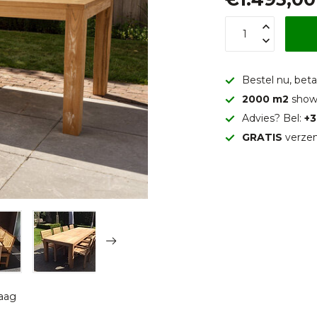
Bestel nu, betaa
2000 m2
show
Advies? Bel:
+3
GRATIS
verzen
raag