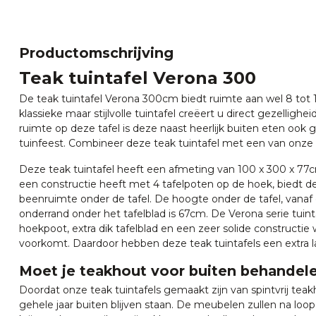
Productomschrijving
Teak tuintafel Verona 300
De teak tuintafel Verona 300cm biedt ruimte aan wel 8 tot
klassieke maar stijlvolle tuintafel creëert u direct gezellighei
ruimte op deze tafel is deze naast heerlijk buiten eten ook g
tuinfeest. Combineer deze teak tuintafel met een van onze
Deze teak tuintafel heeft een afmeting van 100 x 300 x 77c
een constructie heeft met 4 tafelpoten op de hoek, biedt d
beenruimte onder de tafel. De hoogte onder de tafel, vanaf
onderrand onder het tafelblad is 67cm. De Verona serie tui
hoekpoot, extra dik tafelblad en een zeer solide constructi
voorkomt. Daardoor hebben deze teak tuintafels een extra 
Moet je teakhout voor buiten behandel
Doordat onze teak tuintafels gemaakt zijn van spintvrij tea
gehele jaar buiten blijven staan. De meubelen zullen na loop