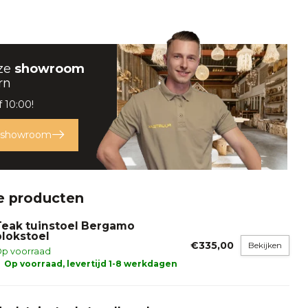
ze
showroom
rn
 10:00!
 showroom
e producten
Teak tuinstoel Bergamo
blokstoel
€335,00
Bekijken
p voorraad
Op voorraad, levertijd 1-8 werkdagen