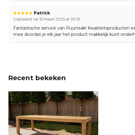
Patrick
Geplaatst op 13 Maart 2025 at 09:19
Fantastische service van Puurteak! Kwaliteitsproducten ee
mee doordat je elk jaar het product makkelijk kunt onder
Patrick
Geplaatst op 2 Oktober 2024 at 11:20
Zeer tevreden over de service van Puurteak! We hebben 
loungeset gekocht en krijgen veel complimenten over de
Recent bekeken
meubelen! Dank Puurteak!
Franek
Geplaatst op 20 September 2024 at 13:08
Fantastische kwaliteit en service