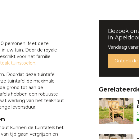
Bezoek on
in Apeldoo
 10 personen. Met deze
Vandaag vanaf
d in uw tuin. Door de royale
eschikt voor het familie
Ontdek de
teak tuinstoelen
.
m. Doordat deze tuintafel
eze tuintafel de maximale
 de grond tot aan de
Gerelateerd
ntafels hebben een robuuste
e wat werking van het teakhout
lange levensduur.
O
en
khout kunnen de tuintafels het
 van tijd gaan vergrijzen en