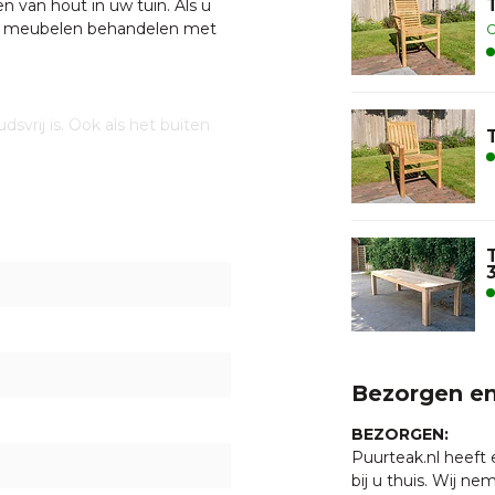
en van hout in uw tuin. Als u
de meubelen behandelen met
O
svrij is. Ook als het buiten
aarnaast geven teakhouten
.
everd maar kan op verzoek
 het maken van een parasolgat
 met een van onze
. U bent uiteraard ook
Bezorgen en
ten klaar staan om u te
BEZORGEN:
Puurteak.nl heeft
ratis thuisbezorgd
bij u thuis. Wij n