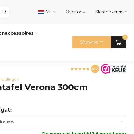
NL
Over ons
Klantenservice
naccessoires
0
Showroom
9.7
rdelingen
ntafel Verona 300cm
lgat:
keuze...
Op voorraad, levertijd 1-8 werkdagen