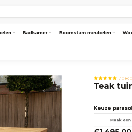
elen
Badkamer
Boomstam meubelen
Woo
7 beoo
Teak tui
Keuze paraso
Maak een 
€1.495,00