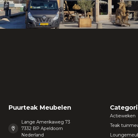
Puurteak Meubelen
Categor
Actieweken
Lange Amerikaweg 73
Teak tuinme
7332 BP Apeldoorn
Nederland
Loungemeub