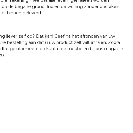
U er rekening mee dat alle leveringen alleen worden
 op de begane grond. Indien de woning zonder obstakels
t er binnen geleverd.
ing liever zelf op? Dat kan! Geef na het afronden van uw
che bestelling aan dat u uw product zelf wilt afhalen. Zodra
ordt u geïnformeerd en kunt u de meubelen bij ons magazijn
en.