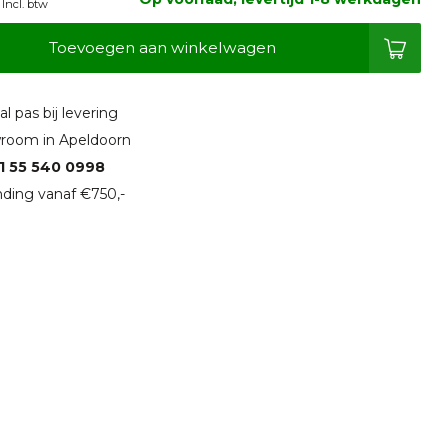
Incl. btw
Toevoegen aan winkelwagen
l pas bij levering
room in Apeldoorn
1 55 540 0998
ding vanaf €750,-