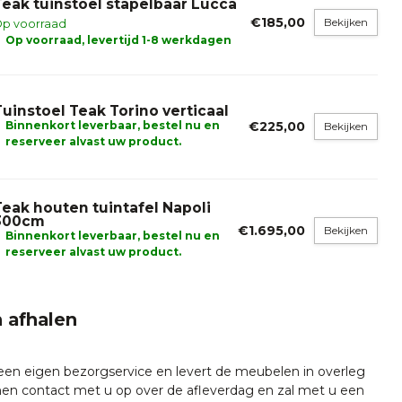
Teak tuinstoel stapelbaar Lucca
€185,00
Bekijken
p voorraad
Op voorraad, levertijd 1-8 werkdagen
Tuinstoel Teak Torino verticaal
Binnenkort leverbaar, bestel nu en
€225,00
Bekijken
reserveer alvast uw product.
Teak houten tuintafel Napoli
300cm
€1.695,00
Bekijken
Binnenkort leverbaar, bestel nu en
reserveer alvast uw product.
 afhalen
 een eigen bezorgservice en levert de meubelen in overleg
emen contact met u op over de afleverdag en zal met u een