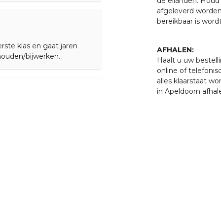
de eilanden. Houd 
afgeleverd worden
bereikbaar is word
rste klas en gaat jaren
AFHALEN:
houden/bijwerken.
Haalt u uw bestell
online of telefonis
alles klaarstaat w
in Apeldoorn afhal
een tuinset en een
 goede kwaliteit van de