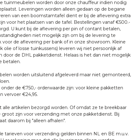
nze tuinmeubelen worden door onze chauffeur indien nodig
plaatst. Leveringen worden alleen gedaan op de begane
everen van een boomstamtafel dient er bij de aflevering extra
ijn voor het plaatsen van de tafel. Bestellingen vanaf €500.-
rgd. U kunt bij de aflevering per pin of contant betalen,
tandigheden niet mogelijk zijn om bij de levering te
k voor de aflevering per bank of in onze showroom. Kleine
k olie of losse tuinkussens) leveren wij niet persoonlijk af
n door de DHL pakketdienst. Helaas is het dan niet mogelijk
e betalen.
len worden uitsluitend afgeleverd maar niet gemonteerd,
doen.
onder de €750,- orderwaarde zijn: voor kleine pakketten
n vervoer €24,95.
t alle artikelen bezorgd worden. Of omdat ze te breekbaar
e groot zijn voor verzending met onze pakketdienst. Bij
at daarom bij "alleen afhalen".
tarieven voor verzending gelden binnen NL en BE m.u.v.