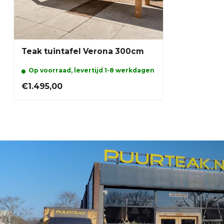
Hans
Geplaatst op 25 Juli 2024 at 09:58
Prima service en uitleg.
Teak tuintafel Verona 300cm
Nieuwe Tuin
Op voorraad, levertijd 1-8 werkdagen
Geplaatst op 25 April 2024 at 15:59
€1.495,00
Klantvriendelijk, artikel op voorraad, snel geleverd door 