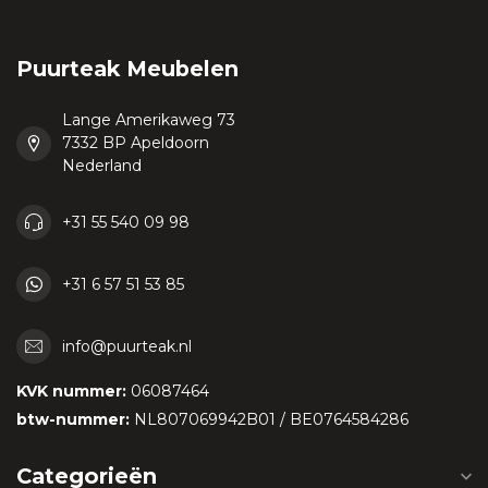
Puurteak Meubelen
Lange Amerikaweg 73
7332 BP Apeldoorn
Nederland
+31 55 540 09 98
+31 6 57 51 53 85
info@puurteak.nl
KVK nummer:
06087464
btw-nummer:
NL807069942B01 / BE0764584286
Categorieën