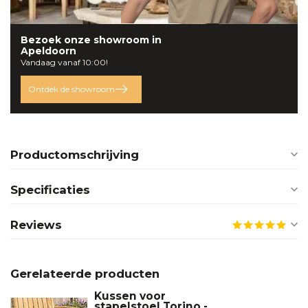
Bezoek onze
showroom
in
Apeldoorn
Vandaag vanaf 10:00!
Ontdek de showroom
Productomschrijving
Specificaties
Reviews
Gerelateerde producten
Kussen voor
stapelstoel Torino -