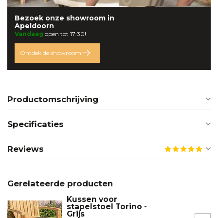
Bezoek onze
showroom
in
Apeldoorn
Vandaag
open tot 17:30!
Ontdek de showroom
Productomschrijving
Specificaties
Reviews
Gerelateerde producten
Kussen voor
stapelstoel Torino -
Grijs