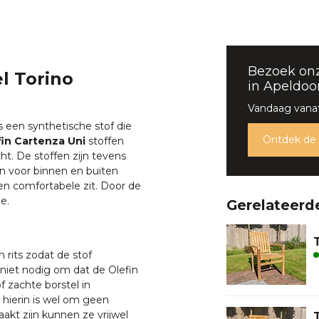
Bezoek on
el Torino
in Apeldoo
Vandaag vanaf
s een synthetische stof die
Ontdek de
fin Cartenza Uni
stoffen
. De stoffen zijn tevens
en voor binnen en buiten
en comfortabele zit. Door de
e.
Gerelateerd
 rits zodat de stof
niet nodig om dat de Olefin
 zachte borstel in
hierin is wel om geen
kt zijn kunnen ze vrijwel