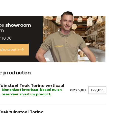
ze
showroom
rn
 10:00!
 showroom
e producten
Tuinstoel Teak Torino verticaal
Binnenkort leverbaar, bestel nu en
€225,00
Bekijken
reserveer alvast uw product.
Teak tuinstoel Torino