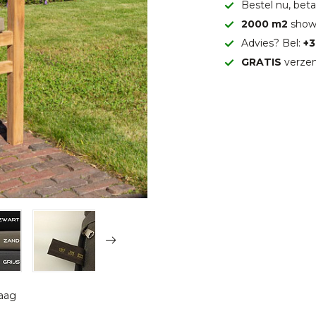
Bestel nu, betaa
2000 m2
show
Advies? Bel:
+3
GRATIS
verzen
raag