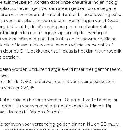
nze tuinmeubelen worden door onze chauffeur indien nodig
plaatst. Leveringen worden alleen gedaan op de begane
everen van een boomstamtafel dient er bij de aflevering extra
ijn voor het plaatsen van de tafel. Bestellingen vanaf €500.-
rgd. U kunt bij de aflevering per pin of contant betalen,
tandigheden niet mogelijk zijn om bij de levering te
k voor de aflevering per bank of in onze showroom. Kleine
k olie of losse tuinkussens) leveren wij niet persoonlijk af
n door de DHL pakketdienst. Helaas is het dan niet mogelijk
e betalen.
len worden uitsluitend afgeleverd maar niet gemonteerd,
doen.
onder de €750,- orderwaarde zijn: voor kleine pakketten
n vervoer €24,95.
t alle artikelen bezorgd worden. Of omdat ze te breekbaar
e groot zijn voor verzending met onze pakketdienst. Bij
at daarom bij "alleen afhalen".
tarieven voor verzending gelden binnen NL en BE m.u.v.