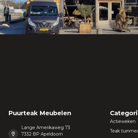
Puurteak Meubelen
Categor
Actieweken
Lange Amerikaweg 73
Teak tuinme
7332 BP Apeldoorn