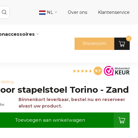
NL
Over ons
Klantenservice
naccessoires
0
Showroom
9.7
rdeling
oor stapelstoel Torino - Zand
Binnenkort leverbaar, bestel nu en reserveer
btw
alvast uw product.
Toevoegen aan winkelwagen