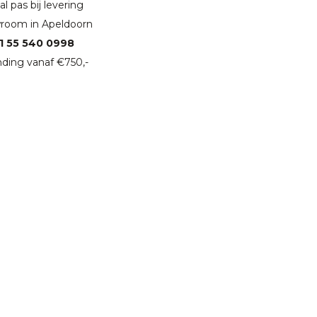
l pas bij levering
room in Apeldoorn
1 55 540 0998
ding vanaf €750,-