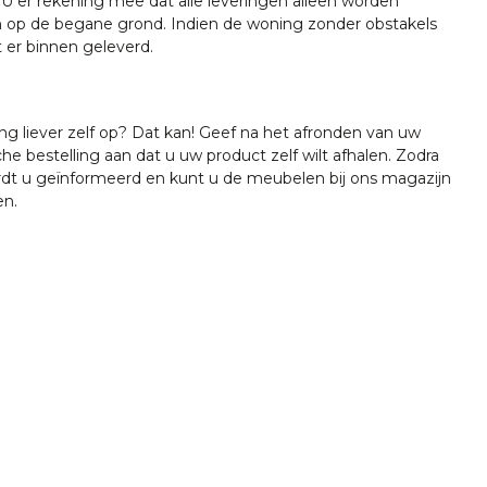
U er rekening mee dat alle leveringen alleen worden
 op de begane grond. Indien de woning zonder obstakels
t er binnen geleverd.
ing liever zelf op? Dat kan! Geef na het afronden van uw
che bestelling aan dat u uw product zelf wilt afhalen. Zodra
ordt u geïnformeerd en kunt u de meubelen bij ons magazijn
en.