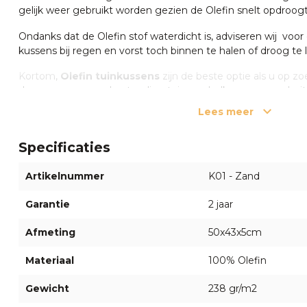
gelijk weer gebruikt worden gezien de Olefin snelt opdroogt
Ondanks dat de Olefin stof waterdicht is, adviseren wij voo
kussens bij regen en vorst toch binnen te halen of droog te
Kortom,
Olefin tuinkussens
zijn de beste optie als u op zoe
duurzame en weerbestendige tuinmeubelkussens voor buit
Lees meer
Specificaties Olefin tuinkussens
De Cartenza Uni stof is een buitenstof en ideaal geschikt v
Specificaties
tuinkussens. Doordat de stof bestaat uit 100% Olefin vezels 
sneldrogend en zeer comfortabel. Daarnaast is de Cartenza
Artikelnummer
K01 - Zand
vlekkenbestendig.
Klik hier
voor de verdere specificaties ove
Garantie
2 jaar
Nog vragen over onze Olefin tuinkussens?
Afmeting
50x43x5cm
Heeft u vragen of twijfelt u nog? Neem gerust contact op
medewerkers via de chat rechts onderin of bel 055 5400998.
Materiaal
100% Olefin
welkom in
onze showroom
in Apeldoorn waar onze specialis
adviseren.
Gewicht
238 gr/m2