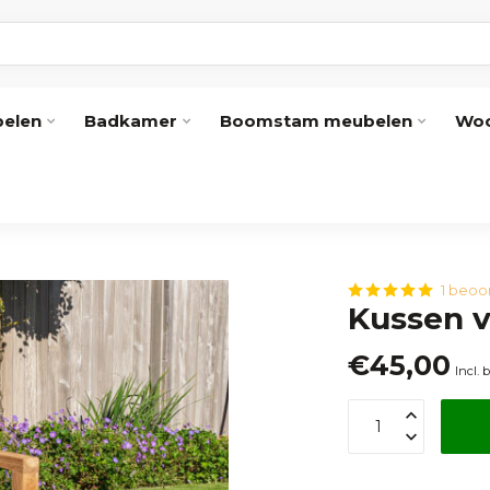
elen
Badkamer
Boomstam meubelen
Woo
1 beoo
Kussen v
€45,00
Incl. 