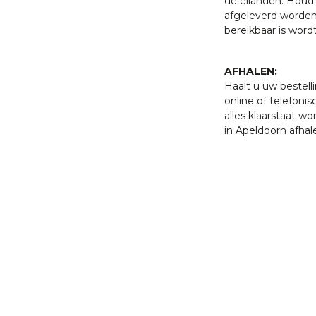
de eilanden. Houd 
afgeleverd worden
bereikbaar is word
AFHALEN:
Haalt u uw bestell
online of telefonis
alles klaarstaat w
in Apeldoorn afhal