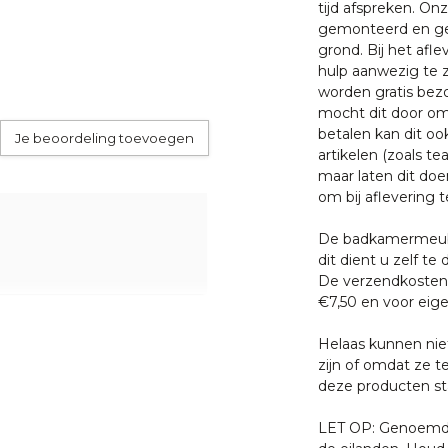
tijd afspreken. O
gemonteerd en ge
grond. Bij het afl
hulp aanwezig te z
worden gratis bezo
mocht dit door oms
betalen kan dit oo
Je beoordeling toevoegen
artikelen (zoals tea
maar laten dit doe
om bij aflevering t
De badkamermeube
dit dient u zelf te 
De verzendkosten 
€7,50 en voor eige
Helaas kunnen nie
zijn of omdat ze t
deze producten sta
LET OP: Genoemde 