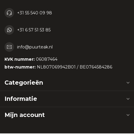
+31 55 540 09 98
+31 6 57 51 53 85
info@puurteak.nl
KVK nummer:
06087464
btw-nummer:
NL807069942B01 / BE0764584286
Categorieën
Informatie
Mijn account