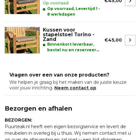
€45,00
Op voorraad
Op voorraad, Levertijd 1 -
8 werkdagen
Kussen voor
stapelstoel Torino -
Zand
€45,00
Binnenkort leverbaar,
bestel nu en reserveer
alvast uw product.
Vragen over een van onze producten?
We helpen je graag bij het maken van de juiste keuze
voor jouw inrichting.
Neem contact op
Bezorgen en afhalen
BEZORGEN:
Puurteak.nl heeft een eigen bezorgservice en levert de
meubelen in overleg bij u thuis. Wij nemen contact met u
op over de afleverdag en zal met u een tijd afspreken.