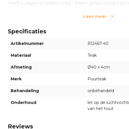
Heeft u vragen of twijfelt u nog? Neem gerust contact op
medewerkers via de chat rechts onderin of bel ons op +31 5
Lees meer
Specificaties
Artikelnummer
RI2467-40
Materiaal
Teak
Afmeting
Ø40 x 4cm
Merk
Puurteak
Behandeling
onbehandeld
Onderhoud
let op de luchtvochti
van het hout
Reviews