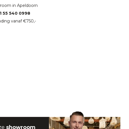
room in Apeldoorn
1 55 540 0998
ding vanaf €750,-
ze
showroom