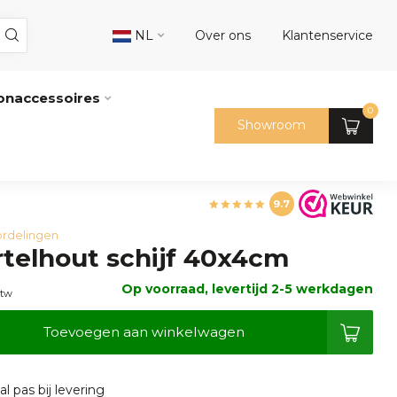
NL
Over ons
Klantenservice
naccessoires
0
Showroom
9.7
rdelingen
telhout schijf 40x4cm
Op voorraad, levertijd 2-5 werkdagen
btw
Toevoegen aan winkelwagen
l pas bij levering