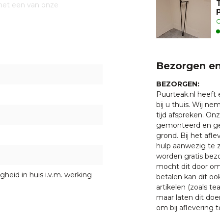
 met een van onze
5 5400 998.
O
Bezorgen en
BEZORGEN:
Puurteak.nl heeft
bij u thuis. Wij n
tijd afspreken. O
gemonteerd en ge
grond. Bij het afl
hulp aanwezig te z
worden gratis bezo
mocht dit door oms
gheid in huis i.v.m. werking
betalen kan dit oo
artikelen (zoals tea
maar laten dit doe
om bij aflevering t