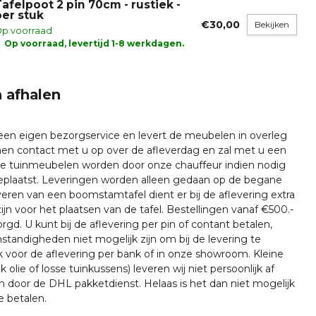
Tafelpoot 2 pin 70cm - rustiek -
per stuk
€30,00
Bekijken
p voorraad
Op voorraad, levertijd 1-8 werkdagen.
 afhalen
 een eigen bezorgservice en levert de meubelen in overleg
emen contact met u op over de afleverdag en zal met u een
nze tuinmeubelen worden door onze chauffeur indien nodig
plaatst. Leveringen worden alleen gedaan op de begane
everen van een boomstamtafel dient er bij de aflevering extra
ijn voor het plaatsen van de tafel. Bestellingen vanaf €500.-
rgd. U kunt bij de aflevering per pin of contant betalen,
tandigheden niet mogelijk zijn om bij de levering te
k voor de aflevering per bank of in onze showroom. Kleine
k olie of losse tuinkussens) leveren wij niet persoonlijk af
n door de DHL pakketdienst. Helaas is het dan niet mogelijk
e betalen.