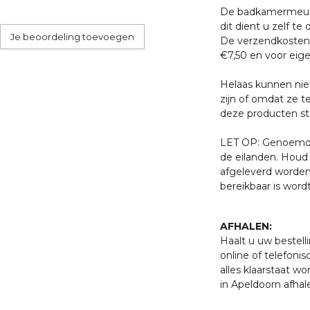
De badkamermeube
dit dient u zelf te 
Je beoordeling toevoegen
De verzendkosten 
€7,50 en voor eige
Helaas kunnen nie
zijn of omdat ze t
deze producten sta
LET OP: Genoemde 
de eilanden. Houd 
afgeleverd worden
bereikbaar is word
AFHALEN:
Haalt u uw bestell
online of telefonis
alles klaarstaat w
in Apeldoorn afhal