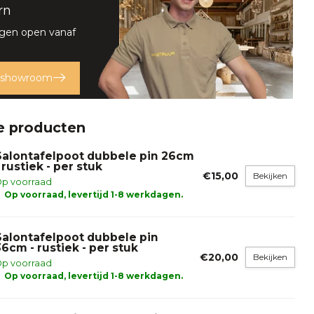
rn
rgen open vanaf
 showroom
e producten
Salontafelpoot dubbele pin 26cm
 rustiek - per stuk
€15,00
Bekijken
p voorraad
Op voorraad, levertijd 1-8 werkdagen.
Salontafelpoot dubbele pin
36cm - rustiek - per stuk
€20,00
Bekijken
p voorraad
Op voorraad, levertijd 1-8 werkdagen.