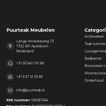
Puurteak Meubelen
Categor
Actieweken
Lange Amerikaweg 73
Teak tuinme
7332 BP Apeldoorn
Nederland
Loungemeub
Badkamer
+31 55 540 09 98
Boomstam 
Woonaccesso
+31 6 57 51 53 85
Onderhoud
info@puurteak.nl
KVK nummer:
06087464