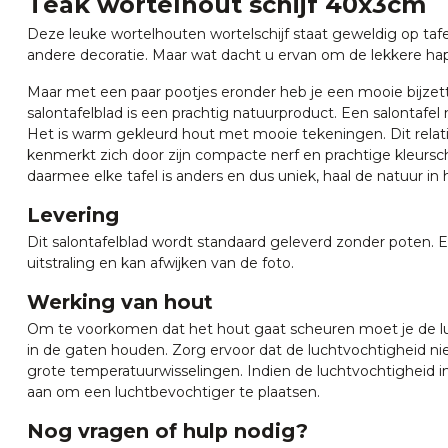
Teak wortelhout schijf 40x3cm
Deze leuke wortelhouten
wortelschijf
staat geweldig op taf
andere decoratie. Maar wat dacht u ervan om de lekkere hap
Maar met een paar pootjes eronder heb je een mooie bijzettaf
salontafelblad is een prachtig natuurproduct. Een salontaf
Het is warm gekleurd hout met mooie tekeningen. Dit relat
kenmerkt zich door zijn compacte nerf en prachtige kleurs
daarmee elke tafel is anders en dus uniek, haal de natuur in h
Levering
Dit salontafelblad wordt standaard geleverd zonder poten. E
uitstraling en kan afwijken van de foto.
Werking van hout
Om te voorkomen dat het hout gaat scheuren moet je de lu
in de gaten houden. Zorg ervoor dat de luchtvochtigheid nie
grote temperatuurwisselingen. Indien de luchtvochtigheid in 
aan om een luchtbevochtiger te plaatsen.
Nog vragen of hulp nodig?