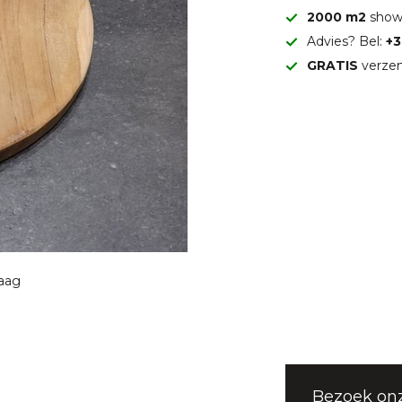
2000 m2
show
Advies? Bel:
+3
GRATIS
verzen
raag
Bezoek on