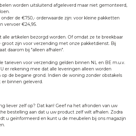
len worden uitsluitend afgeleverd maar niet gemonteerd,
doen.
onder de €750,- orderwaarde zijn: voor kleine pakketten
n vervoer €24,95.
t alle artikelen bezorgd worden. Of omdat ze te breekbaar
e groot zijn voor verzending met onze pakketdienst. Bij
at daarom bij "alleen afhalen".
tarieven voor verzending gelden binnen NL en BE m.u.v.
U er rekening mee dat alle leveringen alleen worden
 op de begane grond. Indien de woning zonder obstakels
t er binnen geleverd.
ing liever zelf op? Dat kan! Geef na het afronden van uw
che bestelling aan dat u uw product zelf wilt afhalen. Zodra
ordt u geïnformeerd en kunt u de meubelen bij ons magazijn
en.