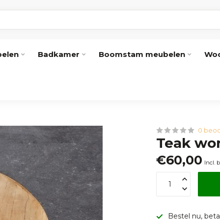
elen
Badkamer
Boomstam meubelen
Woo
0 beoo
Teak wor
€60,00
Incl. 
Bestel nu, betaa