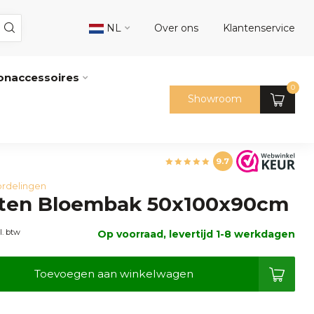
NL
Over ons
Klantenservice
naccessoires
0
Showroom
9.7
rdelingen
ten Bloembak 50x100x90cm
l. btw
Op voorraad, levertijd 1-8 werkdagen
Toevoegen aan winkelwagen