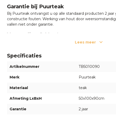
Garantie bij Puurteak
Bij Puurteak ontvangst u op alle standaard producten 2 jaar 
constructie fouten. Werking van hout door weersomstandig
vallen niet onder garantie.
Verzending & Montage
De teakhouten bloembakken worden door onze eigen chau
Lees meer
grond.
Specificaties
Nog vragen of hulp nodig?
Heeft u vragen of twijfelt u nog? Neem gerust contact op
Artikelnummer
TB5010090
medewerkers via de chat rechts onderin of bel
055 5400998
welkom in
onze showroom
in Apeldoorn waar onze specialis
Merk
Puurteak
adviseren.
Materiaal
teak
Afmeting LxBxH
50x100x90cm
✔Duurzaam teakhout ✔Bestel veili
showroom in Apeldoo
Garantie
2 jaar