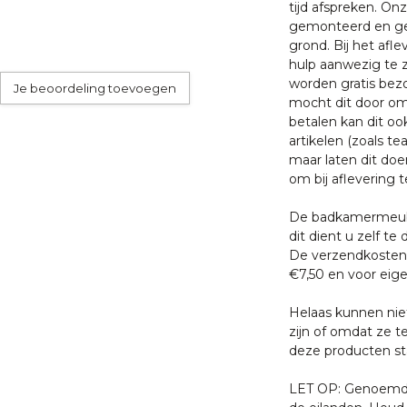
tijd afspreken. O
gemonteerd en ge
grond. Bij het afl
hulp aanwezig te z
worden gratis bezo
Je beoordeling toevoegen
mocht dit door oms
betalen kan dit oo
artikelen (zoals tea
maar laten dit doe
om bij aflevering t
De badkamermeube
dit dient u zelf te 
De verzendkosten 
€7,50 en voor eige
Helaas kunnen nie
zijn of omdat ze t
deze producten sta
LET OP: Genoemde 