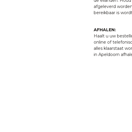
de eilanden. Houd 
afgeleverd worden
bereikbaar is word
AFHALEN:
Haalt u uw bestell
online of telefonis
alles klaarstaat w
in Apeldoorn afhal