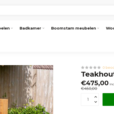
elen
Badkamer
Boomstam meubelen
Woo
0 beoo
Teakhou
€475,00
Inc
€450,00