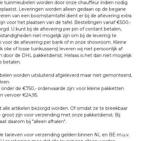
nze tuinmeubelen worden door onze chauffeur indien nodig
plaatst. Leveringen worden alleen gedaan op de begane
everen van een boomstamtafel dient er bij de aflevering extra
ijn voor het plaatsen van de tafel. Bestellingen vanaf €500.-
rgd. U kunt bij de aflevering per pin of contant betalen,
tandigheden niet mogelijk zijn om bij de levering te
k voor de aflevering per bank of in onze showroom. Kleine
k olie of losse tuinkussens) leveren wij niet persoonlijk af
n door de DHL pakketdienst. Helaas is het dan niet mogelijk
e betalen.
len worden uitsluitend afgeleverd maar niet gemonteerd,
doen.
onder de €750,- orderwaarde zijn: voor kleine pakketten
n vervoer €24,95.
t alle artikelen bezorgd worden. Of omdat ze te breekbaar
e groot zijn voor verzending met onze pakketdienst. Bij
at daarom bij "alleen afhalen".
tarieven voor verzending gelden binnen NL en BE m.u.v.