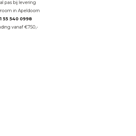
l pas bij levering
room in Apeldoorn
1 55 540 0998
ding vanaf €750,-