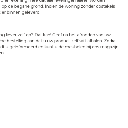
U er rekening mee dat alle leveringen alleen worden
 op de begane grond. Indien de woning zonder obstakels
t er binnen geleverd.
ing liever zelf op? Dat kan! Geef na het afronden van uw
che bestelling aan dat u uw product zelf wilt afhalen. Zodra
ordt u geïnformeerd en kunt u de meubelen bij ons magazijn
en.