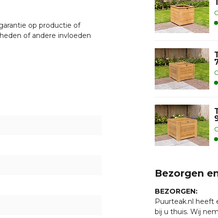
O
garantie op productie of
heden of andere invloeden
O
ffeur bezorgd op de begane
 met een van onze
O
. U bent uiteraard ook
ten klaar staan om u te
Bezorgen en
g online ✔Grote
BEZORGEN:
rn
Puurteak.nl heeft
bij u thuis. Wij n