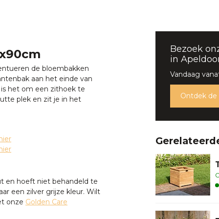
Bezoek on
0x90cm
in Apeldoo
ccentueren de bloembakken
Vandaag vanaf
lantenbak aan het einde van
 is het om een zithoek te
Ontdek de
te plek en zit je in het
hier
Gerelateerd
hier
O
en hoeft niet behandeld te
r een zilver grijze kleur. Wilt
et onze
Golden Care