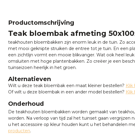
Productomschrijving
Teak bloembak afmeting 50x10
teakhouten bloembakken zijn enorm leuk in de tuin. Zo a
met mooi geknipte struiken de entree tot je tuin. En een p
een zichtlijn vormt een mooie blikvanger. Wat ook heel leuk
omsluiten met hoge plantenbakken. Zo creëer je een beschut
tuinseizoen heerlijk in het groen.
Alternatieven
Wilt u deze teak bloembak een maat kleiner bestellen?
Klik 
Of wilt u deze bloembak in een ander model bestellen?
Klik 
Onderhoud
De teakhouten bloembakken worden gemaakt van teakhout 
worden. Na verloop van tijd zal het tuinset gaan vergrijzen naa
u het accessoire op kleur houden kunt u het behandelen m
producten
.