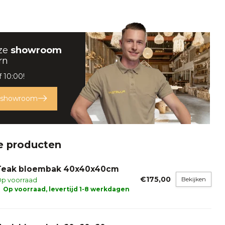
ze
showroom
rn
 10:00!
 showroom
e producten
Teak bloembak 40x40x40cm
€175,00
Bekijken
p voorraad
Op voorraad, levertijd 1-8 werkdagen