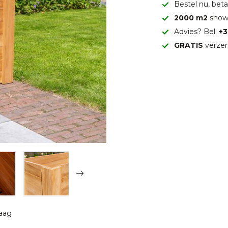
Bestel nu, betaa
2000 m2
show
Advies? Bel:
+3
GRATIS
verzen
raag