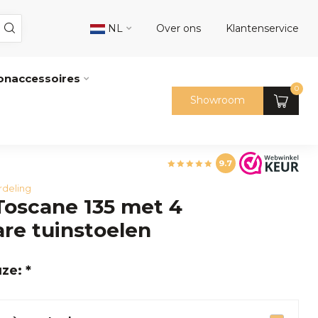
NL
Over ons
Klantenservice
naccessoires
0
Showroom
9.7
rdeling
Toscane 135 met 4
are tuinstoelen
ze: *