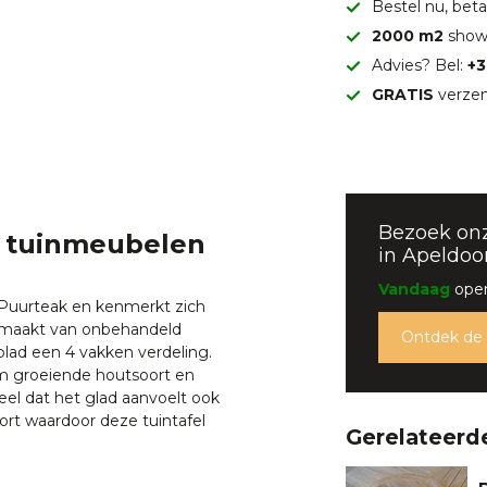
Bestel nu, betaa
2000 m2
show
Advies? Bel:
+3
GRATIS
verzen
Bezoek on
e tuinmeubelen
in Apeldoo
Vandaag
open
 Puurteak en kenmerkt zich
 gemaakt van onbehandeld
Ontdek de
lblad een 4 vakken verdeling.
aam groeiende houtsoort en
deel dat het glad aanvoelt ook
ort waardoor deze tuintafel
Gerelateerd