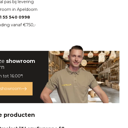
l pas bij levering
room in Apeldoorn
1 55 540 0998
ding vanaf €750,-
ze
showroom
rn
 tot 16:00*!
 showroom
e producten