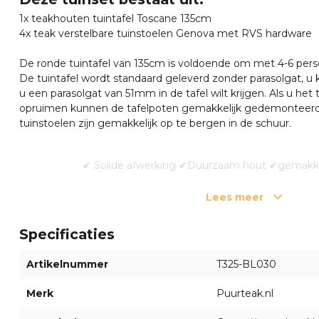
1x teakhouten tuintafel Toscane 135cm
4x teak verstelbare tuinstoelen Genova met RVS hardware
De ronde tuintafel van 135cm is voldoende om met 4-6 perso
De tuintafel wordt standaard geleverd zonder parasolgat, u
u een parasolgat van 51mm in de tafel wilt krijgen. Als u het t
opruimen kunnen de tafelpoten gemakkelijk gedemonteerd
tuinstoelen zijn gemakkelijk op te bergen in de schuur.
✔ Solide afwerking ✔Duurzaam hout ✔gemakkel
Lees meer
Alternatieven
Deze teak tuintafel los bestellen?
Klik hier
Specificaties
Of wilt u extra stapelbare teak tuinstoelen bijbestellen?
Klik h
Artikelnummer
T325-BL030
Onderhoud
De teakhouten tuinmeubelen worden gemaakt van A-kwalite
Merk
Puurteak.nl
behandeld te worden. Na verloop van tijd zal het tuinset gaa