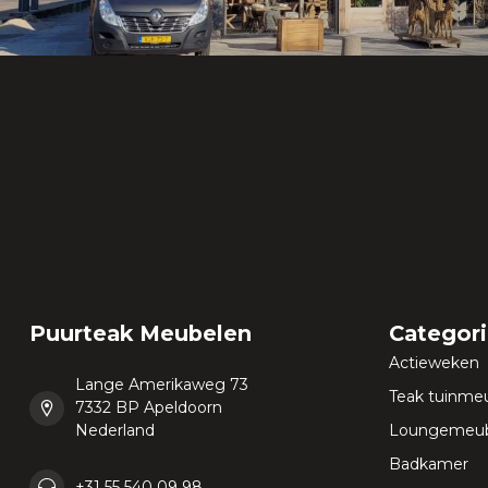
Puurteak Meubelen
Categor
Actieweken
Lange Amerikaweg 73
Teak tuinme
7332 BP Apeldoorn
Nederland
Loungemeub
Badkamer
+31 55 540 09 98