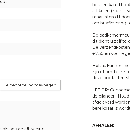
t behandelen met onze
Golden
hout
betalen kan dit oo
artikelen (zoals tea
maar laten dit doe
om bij aflevering t
garantie op productie of
heden of andere invloeden
De badkamermeube
dit dient u zelf te 
De verzendkosten 
€7,50 en voor eige
ezorgd op de begane grond.
Helaas kunnen nie
zijn of omdat ze t
deze producten sta
 met een van onze
Je beoordeling toevoegen
. U bent uiteraard ook
LET OP: Genoemde 
ten klaar staan om u te
de eilanden. Houd 
afgeleverd worden
bereikbaar is word
AFHALEN:
g als ook de aflevering