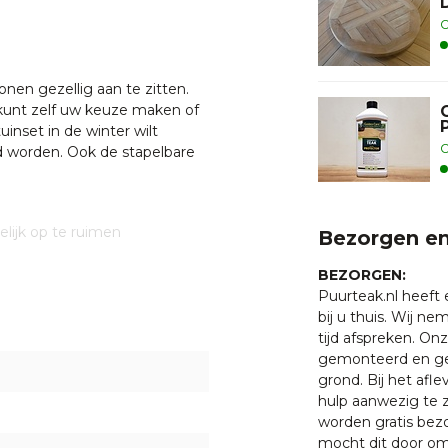
O
nen gezellig aan te zitten.
 kunt zelf uw keuze maken of
uinset in de winter wilt
O
 worden. Ook de stapelbare
ijk op te ruimen
Bezorgen en
BEZORGEN:
Puurteak.nl heeft
bij u thuis. Wij n
tijd afspreken. O
ier
gemonteerd en ge
grond. Bij het afl
hulp aanwezig te z
it teakhout en hoeft niet
worden gratis bezo
n vergrijzen naar een zilver
mocht dit door oms