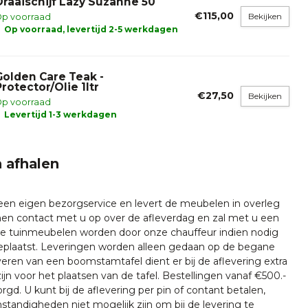
Draaischijf Lazy Suzanne 50
€115,00
Bekijken
p voorraad
Op voorraad, levertijd 2-5 werkdagen
Golden Care Teak -
Protector/Olie 1ltr
€27,50
Bekijken
p voorraad
Levertijd 1-3 werkdagen
 afhalen
 een eigen bezorgservice en levert de meubelen in overleg
emen contact met u op over de afleverdag en zal met u een
nze tuinmeubelen worden door onze chauffeur indien nodig
plaatst. Leveringen worden alleen gedaan op de begane
everen van een boomstamtafel dient er bij de aflevering extra
ijn voor het plaatsen van de tafel. Bestellingen vanaf €500.-
rgd. U kunt bij de aflevering per pin of contant betalen,
tandigheden niet mogelijk zijn om bij de levering te