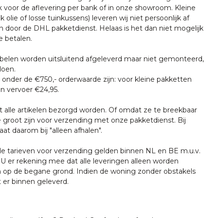
k voor de aflevering per bank of in onze showroom. Kleine
k olie of losse tuinkussens) leveren wij niet persoonlijk af
n door de DHL pakketdienst. Helaas is het dan niet mogelijk
e betalen.
len worden uitsluitend afgeleverd maar niet gemonteerd,
doen.
onder de €750,- orderwaarde zijn: voor kleine pakketten
n vervoer €24,95.
t alle artikelen bezorgd worden. Of omdat ze te breekbaar
e groot zijn voor verzending met onze pakketdienst. Bij
at daarom bij "alleen afhalen".
tarieven voor verzending gelden binnen NL en BE m.u.v.
U er rekening mee dat alle leveringen alleen worden
 op de begane grond. Indien de woning zonder obstakels
t er binnen geleverd.