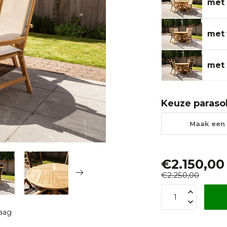
met 
met 
met 
Keuze paraso
Maak een 
€2.150,00
€2.250,00
raag