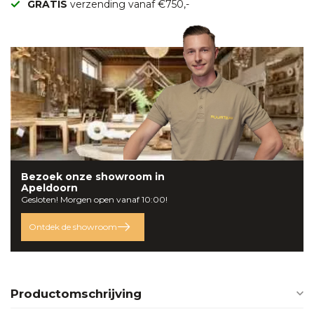
GRATIS
verzending vanaf €750,-
Bezoek onze
showroom
in
Apeldoorn
Gesloten! Morgen open vanaf 10:00!
Ontdek de showroom
Productomschrijving