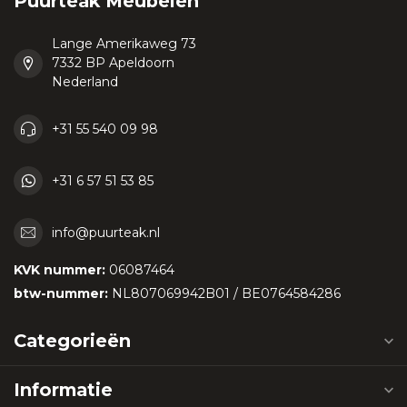
Puurteak Meubelen
Lange Amerikaweg 73
7332 BP Apeldoorn
Nederland
+31 55 540 09 98
+31 6 57 51 53 85
info@puurteak.nl
KVK nummer:
06087464
btw-nummer:
NL807069942B01 / BE0764584286
Categorieën
Informatie