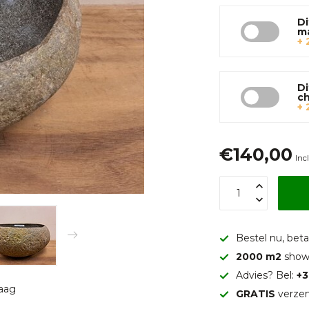
Di
m
+ 
Di
c
+ 
€140,00
Inc
Bestel nu, betaa
2000 m2
show
Advies? Bel:
+3
raag
GRATIS
verzen