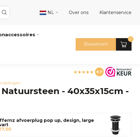
NL
Over ons
Klantenservice
naccessoires
0
Showroom
9.7
rdelingen
Natuursteen - 40x35x15cm -
ffernz afvoerplug pop up, design, large
wart
27,50