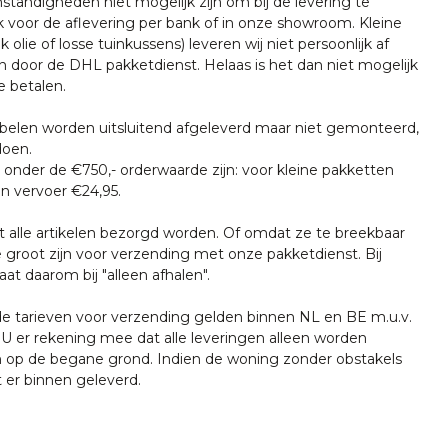
tandigheden niet mogelijk zijn om bij de levering te
k voor de aflevering per bank of in onze showroom. Kleine
k olie of losse tuinkussens) leveren wij niet persoonlijk af
n door de DHL pakketdienst. Helaas is het dan niet mogelijk
e betalen.
len worden uitsluitend afgeleverd maar niet gemonteerd,
doen.
onder de €750,- orderwaarde zijn: voor kleine pakketten
n vervoer €24,95.
t alle artikelen bezorgd worden. Of omdat ze te breekbaar
e groot zijn voor verzending met onze pakketdienst. Bij
at daarom bij "alleen afhalen".
tarieven voor verzending gelden binnen NL en BE m.u.v.
U er rekening mee dat alle leveringen alleen worden
 op de begane grond. Indien de woning zonder obstakels
t er binnen geleverd.