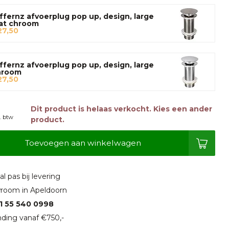
ffernz afvoerplug pop up, design, large
at chroom
27,50
ffernz afvoerplug pop up, design, large
hroom
27,50
Dit product is helaas verkocht. Kies een ander
l. btw
product.
Toevoegen aan winkelwagen
l pas bij levering
room in Apeldoorn
1 55 540 0998
ding vanaf €750,-