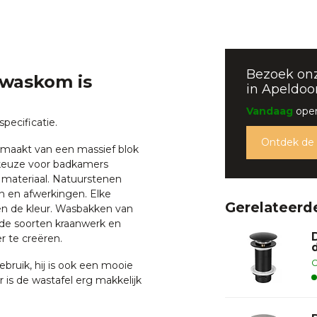
Bezoek on
 waskom is
in Apeldoo
Vandaag
open
pecificatie.
Ontdek de
emaakt van een massief blok
e keuze voor badkamers
 materiaal. Natuurstenen
n en afwerkingen. Elke
Gerelateerd
en de kleur. Wasbakken van
de soorten kraanwerk en
 te creëren.
O
ebruik, hij is ook een mooie
er is de wastafel erg makkelijk