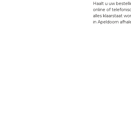
Haalt u uw bestell
online of telefonis
alles klaarstaat w
in Apeldoorn afhal