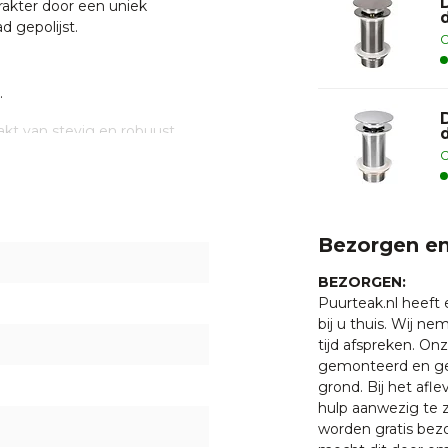
rakter door een uniek
d gepolijst.
O
.
t van stevig en robuust
sen, vlekken en hitte,
O
t ervoor dat de waskommen
ik. Een echte aanrader dus.
een vleugje natuurlijke
 patronen en kleuren, omdat
Bezorgen en
bruik van natuursteen kan een
vendien geeft de natuurlijke
BEZORGEN:
 karakter aan de waskommen.
Puurteak.nl heeft
bij u thuis. Wij n
tijd afspreken. O
gemonteerd en ge
grond. Bij het afl
hulp aanwezig te z
ier
worden gratis bezo