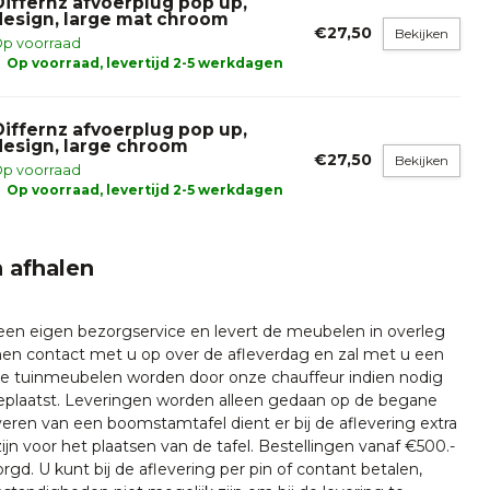
Differnz afvoerplug pop up,
design, large mat chroom
€27,50
Bekijken
p voorraad
Op voorraad, levertijd 2-5 werkdagen
Differnz afvoerplug pop up,
design, large chroom
€27,50
Bekijken
p voorraad
Op voorraad, levertijd 2-5 werkdagen
 afhalen
 een eigen bezorgservice en levert de meubelen in overleg
emen contact met u op over de afleverdag en zal met u een
nze tuinmeubelen worden door onze chauffeur indien nodig
plaatst. Leveringen worden alleen gedaan op de begane
everen van een boomstamtafel dient er bij de aflevering extra
ijn voor het plaatsen van de tafel. Bestellingen vanaf €500.-
rgd. U kunt bij de aflevering per pin of contant betalen,