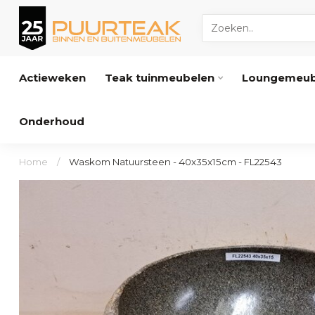
Actieweken
Teak tuinmeubelen
Loungemeub
Onderhoud
Home
/
Waskom Natuursteen - 40x35x15cm - FL22543