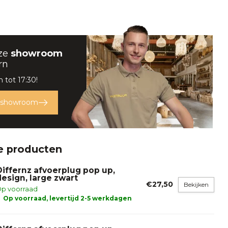
ze
showroom
rn
 tot 17:30!
 showroom
e producten
Differnz afvoerplug pop up,
design, large zwart
€27,50
Bekijken
p voorraad
Op voorraad, levertijd 2-5 werkdagen