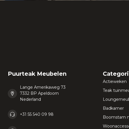
Puurteak Meubelen
Categor
Actieweken
Lange Amerikaweg 73
Teak tuinme
7332 BP Apeldoorn
Nederland
Loungemeub
Badkamer
+31 55 540 09 98
Boomstam 
Woonaccesso