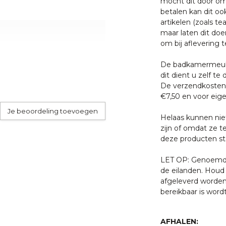
mocht dit door oms
betalen kan dit oo
d nodig. Dagelijks even
artikelen (zoals tea
t twee keer per week even
maar laten dit doe
l voldoende. Gebruik bij het
om bij aflevering t
De badkamermeube
dit dient u zelf te 
or een externe pakketdienst.
De verzendkosten 
 u schoon te maken met
skommen wordt dit door
€7,50 en voor eige
 bijtende vloeistoffen en
Je beoordeling toevoegen
, dit tast de coating aan
Helaas kunnen nie
.
zijn of omdat ze t
 met een van onze
deze producten sta
) 55 5400998.
LET OP: Genoemde 
de eilanden. Houd 
afgeleverd worden
bereikbaar is word
AFHALEN: