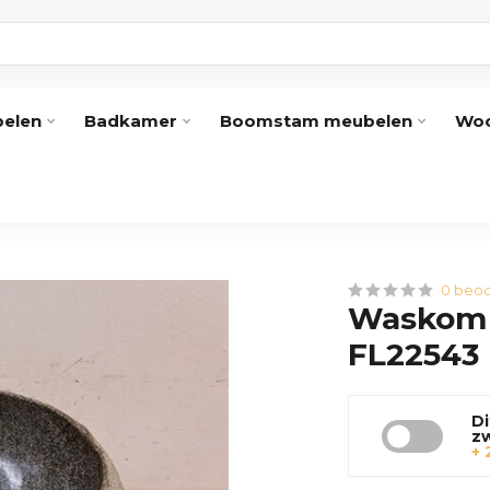
elen
Badkamer
Boomstam meubelen
Woo
0 beoo
Waskom 
FL22543
Di
z
+ 