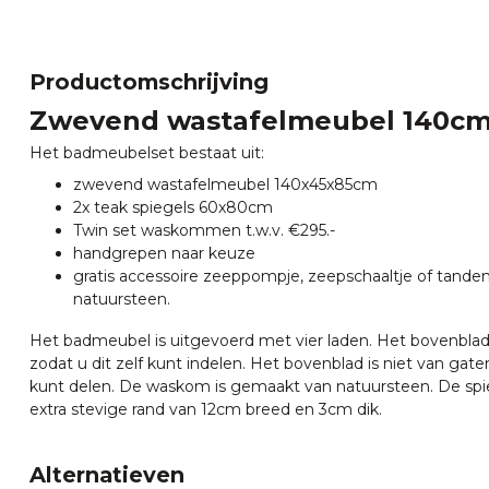
Productomschrijving
Zwevend wastafelmeubel 140c
Het badmeubelset bestaat uit:
zwevend wastafelmeubel 140x45x85cm
2x teak spiegels 60x80cm
Twin set waskommen t.w.v. €295.-
handgrepen naar keuze
gratis accessoire zeeppompje, zeepschaaltje of tande
natuursteen.
Het badmeubel is uitgevoerd met vier laden. Het bovenblad 
zodat u dit zelf kunt indelen. Het bovenblad is niet van gaten
kunt delen. De waskom is gemaakt van natuursteen. De spi
extra stevige rand van 12cm breed en 3cm dik.
Alternatieven