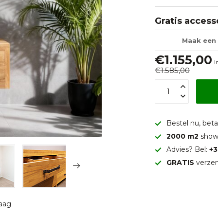
Gratis access
Maak een 
€1.155,00
I
€1.585,00
Bestel nu, betaa
2000 m2
show
Advies? Bel:
+3
GRATIS
verzen
raag