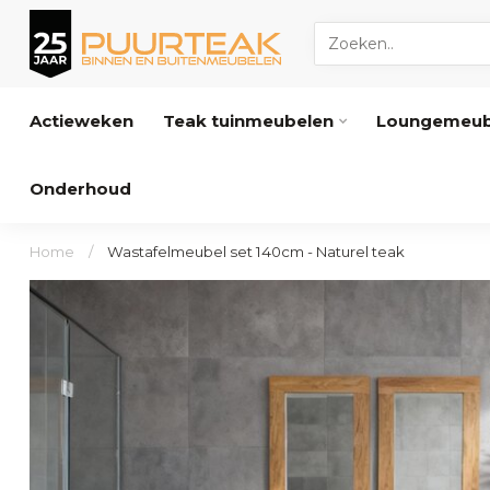
Actieweken
Teak tuinmeubelen
Loungemeub
Onderhoud
Home
/
Wastafelmeubel set 140cm - Naturel teak