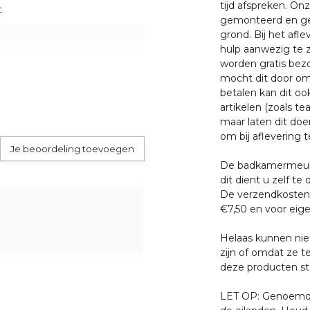
tijd afspreken. O
t
gemonteerd en ge
grond. Bij het afl
hulp aanwezig te z
bent u bij Puurteak op het
worden gratis bezo
an alleen het allerbeste
mocht dit door oms
uten meubelen kunt u
betalen kan dit oo
.
artikelen (zoals tea
maar laten dit doe
om bij aflevering t
garantie op productie of
Je beoordeling toevoegen
heden of andere invloeden
De badkamermeube
dit dient u zelf te 
De verzendkosten 
gheid en temperatuur
€7,50 en voor eige
 met een van onze
 altijd nog iets werken, wij
. U bent uiteraard ook
 installatie nauwkeurig af te
Helaas kunnen nie
ten klaar staan om u te
zijn of omdat ze t
deze producten sta
en chauffeur of transporteur
am teakhout
 geleverd
LET OP: Genoemde 