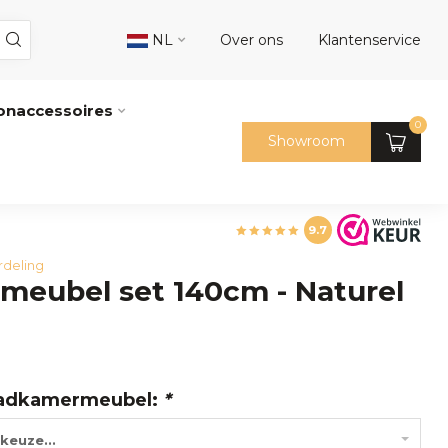
NL
Over ons
Klantenservice
naccessoires
0
Showroom
9.7
rdeling
meubel set 140cm - Naturel
adkamermeubel:
*
keuze...