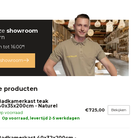
ze
showroom
rn
 tot 16:00*!
 showroom
e producten
Badkamerkast teak
40x35x200cm - Naturel
€725,00
Bekijken
p voorraad
Op voorraad, levertijd 2-5 werkdagen
Badkamerkast 40x32x200cm -