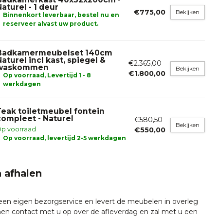
Naturel - 1 deur
€775,00
Bekijken
Binnenkort leverbaar, bestel nu en
reserveer alvast uw product.
Badkamermeubelset 140cm
Naturel incl kast, spiegel &
€2.365,00
waskommen
Bekijken
€1.800,00
Op voorraad, Levertijd 1 - 8
werkdagen
Teak toiletmeubel fontein
compleet - Naturel
€580,50
Bekijken
p voorraad
€550,00
Op voorraad, levertijd 2-5 werkdagen
 afhalen
 een eigen bezorgservice en levert de meubelen in overleg
emen contact met u op over de afleverdag en zal met u een