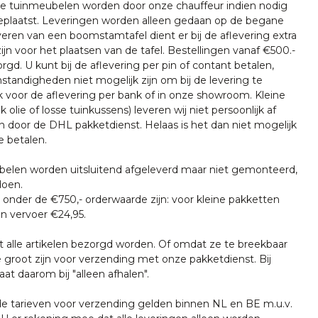
nze tuinmeubelen worden door onze chauffeur indien nodig
plaatst. Leveringen worden alleen gedaan op de begane
everen van een boomstamtafel dient er bij de aflevering extra
ijn voor het plaatsen van de tafel. Bestellingen vanaf €500.-
rgd. U kunt bij de aflevering per pin of contant betalen,
tandigheden niet mogelijk zijn om bij de levering te
k voor de aflevering per bank of in onze showroom. Kleine
k olie of losse tuinkussens) leveren wij niet persoonlijk af
n door de DHL pakketdienst. Helaas is het dan niet mogelijk
e betalen.
len worden uitsluitend afgeleverd maar niet gemonteerd,
doen.
onder de €750,- orderwaarde zijn: voor kleine pakketten
n vervoer €24,95.
t alle artikelen bezorgd worden. Of omdat ze te breekbaar
e groot zijn voor verzending met onze pakketdienst. Bij
at daarom bij "alleen afhalen".
tarieven voor verzending gelden binnen NL en BE m.u.v.