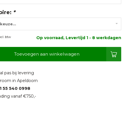
oire:
*
keuze...
ncl. btw
Op voorraad, Levertijd 1 - 8 werkdagen
Toevoegen aan winkelwagen
l pas bij levering
room in Apeldoorn
1 55 540 0998
ding vanaf €750,-