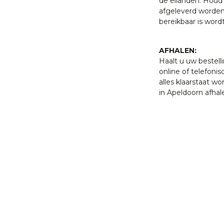
de eilanden. Houd 
afgeleverd worden
bereikbaar is word
AFHALEN:
Haalt u uw bestell
online of telefonis
alles klaarstaat w
in Apeldoorn afhal