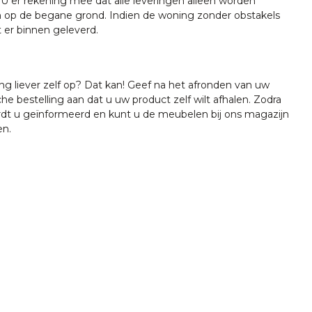
U er rekening mee dat alle leveringen alleen worden
 op de begane grond. Indien de woning zonder obstakels
t er binnen geleverd.
ing liever zelf op? Dat kan! Geef na het afronden van uw
che bestelling aan dat u uw product zelf wilt afhalen. Zodra
ordt u geïnformeerd en kunt u de meubelen bij ons magazijn
en.