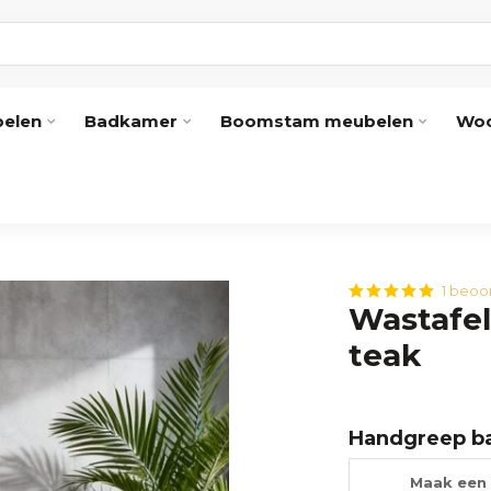
elen
Badkamer
Boomstam meubelen
Woo
1 beoo
Wastafel
teak
Handgreep b
Maak een 