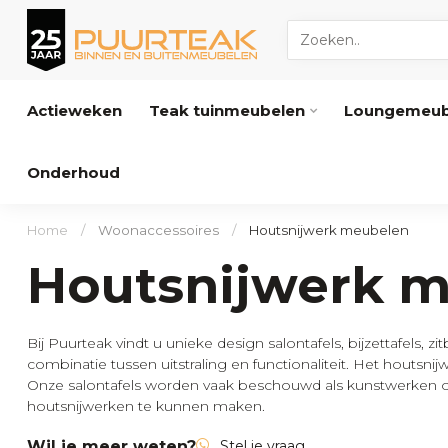
Actieweken
Teak tuinmeubelen
Loungemeub
Onderhoud
Home
/
Woonaccessoires
/
Houtsnijwerk meubelen
Houtsnijwerk 
Bij Puurteak vindt u unieke design salontafels, bijzettafels,
combinatie tussen uitstraling en functionaliteit. Het houtsn
Onze salontafels worden vaak beschouwd als kunstwerken o
houtsnijwerken te kunnen maken.
Wil je meer weten?
Stel je vraag