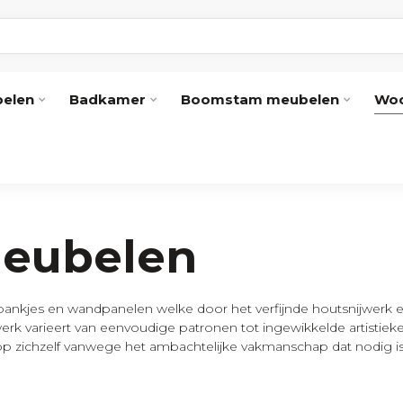
elen
Badkamer
Boomstam meubelen
Woo
meubelen
 zitbankjes en wandpanelen welke door het verfijnde houtsnijwerk 
ijwerk varieert van eenvoudige patronen tot ingewikkelde artistie
p zichzelf vanwege het ambachtelijke vakmanschap dat nodig 