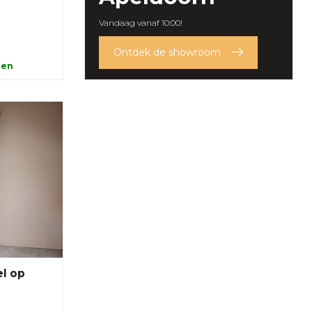
Vandaag vanaf 10:00!
Ontdek de showroom
len
el op