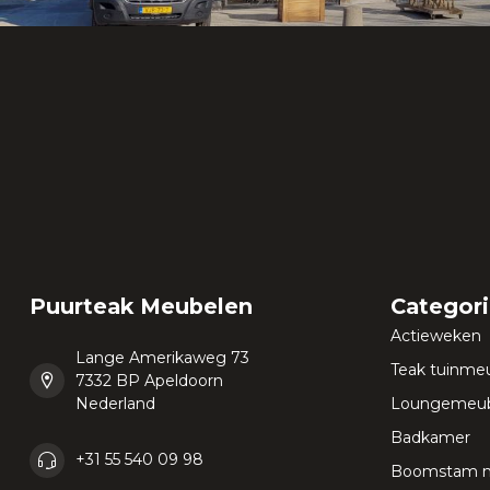
Puurteak Meubelen
Categor
Actieweken
Lange Amerikaweg 73
Teak tuinme
7332 BP Apeldoorn
Nederland
Loungemeub
Badkamer
+31 55 540 09 98
Boomstam 