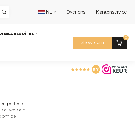
NL
Over ons
Klantenservice
naccessoires
0
Showroom
9.7
een perfecte
ke ontwerpen.
is om de