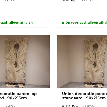
Incl. BTW
Incl. BTW
aad , alleen afhalen
Op voorraad , alleen afha
ecoratie paneel op
Uniek decoratie pane
rd - 90x215cm
standaard - 90x215cm
€1.295,-
Incl. BTW
Incl. BTW