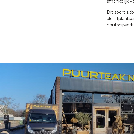
afhankelijk 
Dit soort zi
als zitplaat
houtsnijwerk