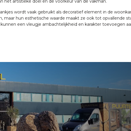
van het artistieke doel en de voorkeur van de vakman.
tbankjes wordt vaak gebruikt als decoratief element in de woon
sen, maar hun esthetische waarde maakt ze ook tot opvallende 
 kunnen een vleugje ambachtelijkheid en karakter toevoegen aa