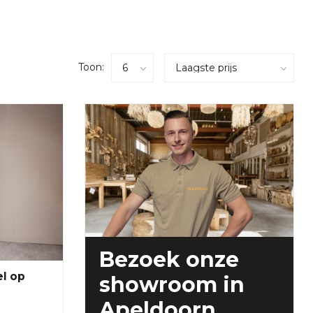
Toon:
Bezoek onze
el op
showroom
in
Apeldoorn