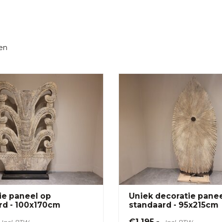
en
ie paneel op
Uniek decoratie pane
rd - 100x170cm
standaard - 95x215cm
€1.195,-