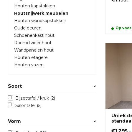
Houten kapstokken
Houtsnijwerk meubelen
Houten wandkapstokken
Oude deuren
Op voorr
Schoenenkast hout
Roomdivider hout
Wandpanelen hout
Houten etagere
Houten vazen
Soort
Bijzettafel / kruk
(2)
Salontafel
(5)
Uniek d
standaa
Vorm
€1.295,-