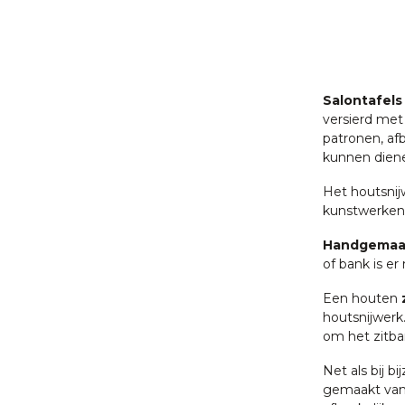
Salontafels
versierd me
patronen, af
kunnen diene
Het houtsnij
kunstwerken 
Handgemaa
of bank is er
Een houten
houtsnijwerk.
om het zitban
Net als bij 
gemaakt van 