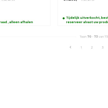
Tijdelijk uitverkocht, bes
aad , alleen afhalen
reserveer alvast uw prod
Toon
70
-
73
van 73
1
2
3