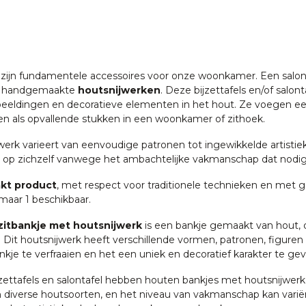
zijn fundamentele accessoires voor onze woonkamer. Een salontafe
t handgemaakte
houtsnijwerken
. Deze bijzettafels en/of sal
beeldingen en decoratieve elementen in het hout. Ze voegen een 
n als opvallende stukken in een woonkamer of zithoek.
werk varieert van eenvoudige patronen tot ingewikkelde artist
op zichzelf vanwege het ambachtelijke vakmanschap dat nodig
kt product
, met respect voor traditionele technieken en met 
 maar 1 beschikbaar.
zitbankje met houtsnijwerk
is een bankje gemaakt van hout, 
 Dit houtsnijwerk heeft verschillende vormen, patronen, figuren e
kje te verfraaien en het een uniek en decoratief karakter te gev
bijzettafels en salontafel hebben houten bankjes met houtsnijwer
diverse houtsoorten, en het niveau van vakmanschap kan variër