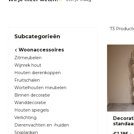
73
Product
Subcategorieën
Woonaccessoires
Zitmeubelen
Wijnrek hout
Houten dierenkoppen
Fruitschalen
Wortelhouten meubelen
Binnen decoratie
Wanddecoratie
Houten spiegels
Verlichting
Decorat
standaa
Dierenvachten en -huiden
Snijplanken
€1.195,-