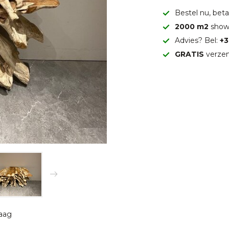
Bestel nu, betaa
2000 m2
show
Advies? Bel:
+3
GRATIS
verzen
raag