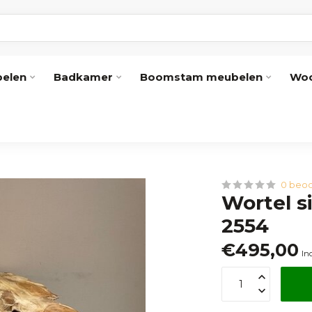
elen
Badkamer
Boomstam meubelen
Woo
0 beoo
Wortel s
2554
€495,00
In