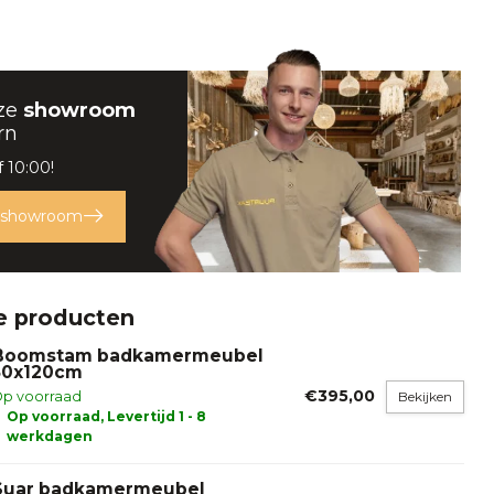
ze
showroom
rn
 10:00!
 showroom
e producten
Boomstam badkamermeubel
50x120cm
€395,00
p voorraad
Bekijken
Op voorraad, Levertijd 1 - 8
werkdagen
Suar badkamermeubel