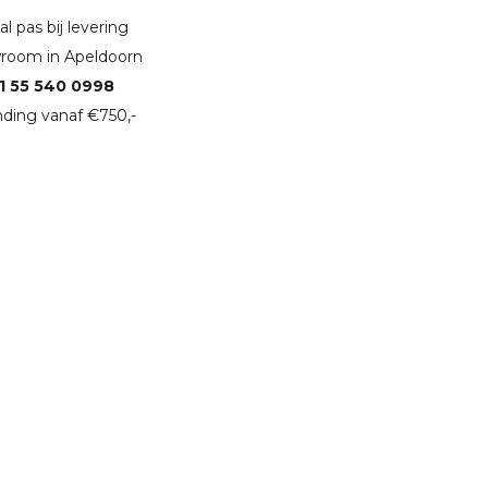
l pas bij levering
room in Apeldoorn
1 55 540 0998
ding vanaf €750,-