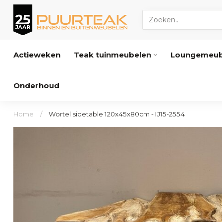
Actieweken
Teak tuinmeubelen
Loungemeub
Onderhoud
Home
/
Wortel sidetable 120x45x80cm - IJ15-2554