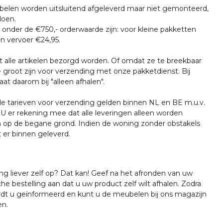
len worden uitsluitend afgeleverd maar niet gemonteerd,
doen.
onder de €750,- orderwaarde zijn: voor kleine pakketten
n vervoer €24,95.
t alle artikelen bezorgd worden. Of omdat ze te breekbaar
e groot zijn voor verzending met onze pakketdienst. Bij
at daarom bij "alleen afhalen".
tarieven voor verzending gelden binnen NL en BE m.u.v.
U er rekening mee dat alle leveringen alleen worden
 op de begane grond. Indien de woning zonder obstakels
t er binnen geleverd.
ing liever zelf op? Dat kan! Geef na het afronden van uw
che bestelling aan dat u uw product zelf wilt afhalen. Zodra
ordt u geïnformeerd en kunt u de meubelen bij ons magazijn
en.