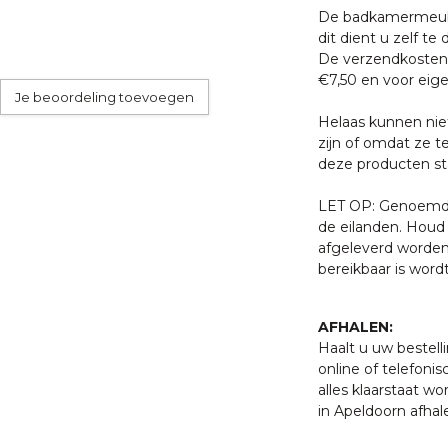
De badkamermeube
dit dient u zelf te 
De verzendkosten 
€7,50 en voor eige
Je beoordeling toevoegen
Helaas kunnen nie
zijn of omdat ze t
deze producten sta
LET OP: Genoemde 
de eilanden. Houd 
afgeleverd worden
bereikbaar is word
AFHALEN:
Haalt u uw bestell
online of telefonis
alles klaarstaat w
in Apeldoorn afhal