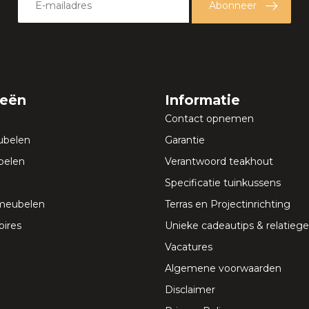
Abonneer
ieën
Informatie
Contact opnemen
ubelen
Garantie
elen
Verantwoord teakhout
Specificatie tuinkussens
meubelen
Terras en Projectinrichting
ires
Unieke cadeautips & relatie
Vacatures
Algemene voorwaarden
Disclaimer