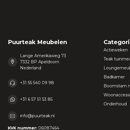
Puurteak Meubelen
Categor
Actieweken
Lange Amerikaweg 73
Teak tuinme
7332 BP Apeldoorn
Nederland
Loungemeub
Badkamer
+31 55 540 09 98
Boomstam 
Woonaccesso
+31 6 57 51 53 85
Onderhoud
info@puurteak.nl
KVK nummer:
06087464