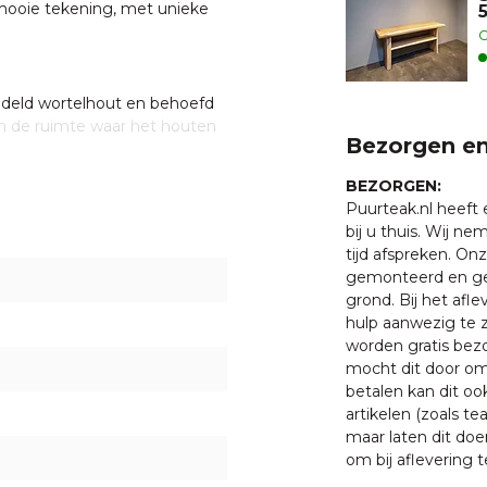
mooie tekening, met unieke
O
ndeld wortelhout en behoefd
in de ruimte waar het houten
Bezorgen en
an. Dit heeft verder geen
king van het wortelhout valt
BEZORGEN:
rij te kunnen ventileren.
Puurteak.nl heeft
ond kan schade veroorzaken.
bij u thuis. Wij n
tijd afspreken. O
s?
gemonteerd en ge
 met een van onze
grond. Bij het afl
. U bent uiteraard ook
hulp aanwezig te z
ten klaar staan om u te
worden gratis bezo
oeken.
mocht dit door oms
betalen kan dit oo
artikelen (zoals tea
maar laten dit doe
om bij aflevering t