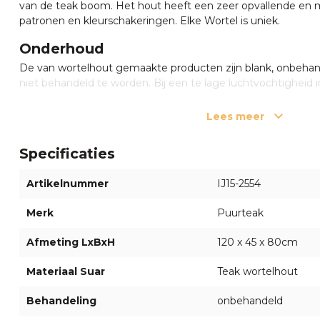
van de teak boom. Het hout heeft een zeer opvallende en 
patronen en kleurschakeringen. Elke Wortel is uniek.
Onderhoud
De van wortelhout gemaakte producten zijn blank, onbeha
niet behandeld te worden. Bij een te lage luchtvochtigheid 
product komt te staan kunnen er barstjes in het hout ontsta
nadelige gevolgen over de levensduur van het product. Wer
Lees meer
niet onder garantie. Let op: massief houten meubels dienen v
Plaatsing op een vloerkleed of vochtvasthoudende ondergr
Specificaties
Nog vragen over onze wortel wandtafel
Artikelnummer
IJ15-2554
Heeft u vragen of twijfelt u nog? Neem gerust contact op
medewerkers via de chat rechts onderin of bel
055 5400998
Merk
Puurteak
welkom in
onze showroom
in Apeldoorn waar onze specialis
adviseren om uw eigen persoonlijke boomstamtafel uit te z
Afmeting LxBxH
120 x 45 x 80cm
Materiaal Suar
Teak wortelhout
Behandeling
onbehandeld