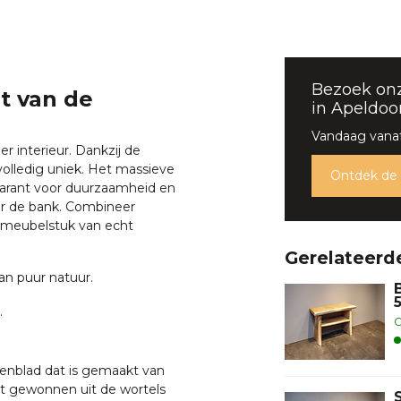
Bezoek on
t van de
in Apeldoo
Vandaag vanaf
r interieur. Dankzij de
volledig uniek. Het massieve
Ontdek de
 garant voor duurzaamheid en
ter de bank. Combineer
f meubelstuk van echt
Gerelateerd
an puur natuur.
.
O
enblad dat is gemaakt van
dt gewonnen uit de wortels