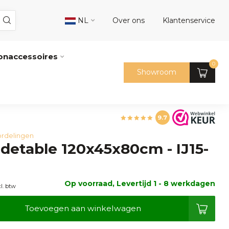
NL
Over ons
Klantenservice
naccessoires
0
Showroom
9.7
rdelingen
idetable 120x45x80cm - IJ15-
Op voorraad, Levertijd 1 - 8 werkdagen
cl. btw
Toevoegen aan winkelwagen