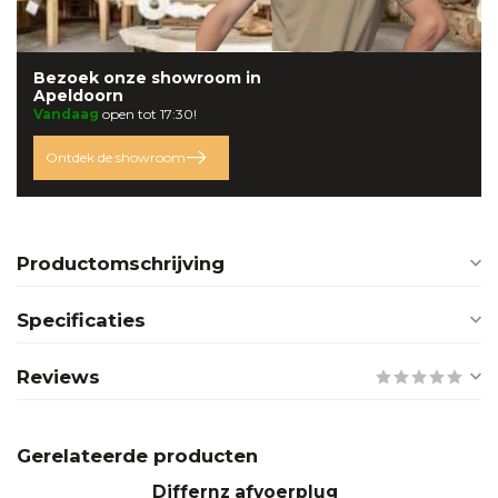
Bezoek onze
showroom
in
Apeldoorn
Vandaag
open tot 17:30!
Ontdek de showroom
Productomschrijving
Specificaties
Reviews
Gerelateerde producten
Differnz afvoerplug