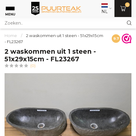
0
NL
MENU
Home
/
2 waskommen uit 1 steen - 51x29x15cm
9.7
- FL23267
2 waskommen uit 1 steen -
51x29x15cm - FL23267
(0)