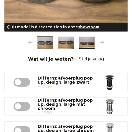
Dit model is direct te zien in onze
showroom
Wat wil je weten?
Stel je vraag
Differnz afvoerplug pop
up, design, large zwart
+ 27,50
Differnz afvoerplug pop
up, design, large mat
chroom
+ 27,50
Differnz afvoerplug pop
up, design, large chroom