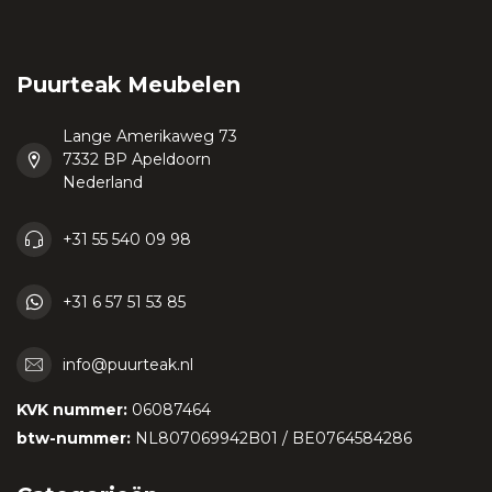
Puurteak Meubelen
Lange Amerikaweg 73
7332 BP Apeldoorn
Nederland
+31 55 540 09 98
+31 6 57 51 53 85
info@puurteak.nl
KVK nummer:
06087464
btw-nummer:
NL807069942B01 / BE0764584286