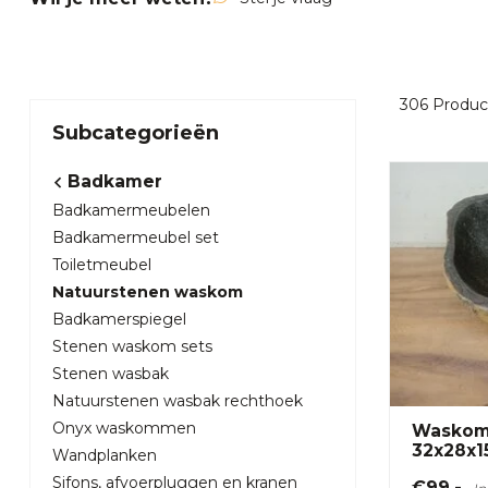
306
Produc
Subcategorieën
Badkamer
Badkamermeubelen
Badkamermeubel set
Toiletmeubel
Natuurstenen waskom
Badkamerspiegel
Stenen waskom sets
Stenen wasbak
Natuurstenen wasbak rechthoek
Onyx waskommen
Waskom 
32x28x1
Wandplanken
Sifons, afvoerpluggen en kranen
€99,-