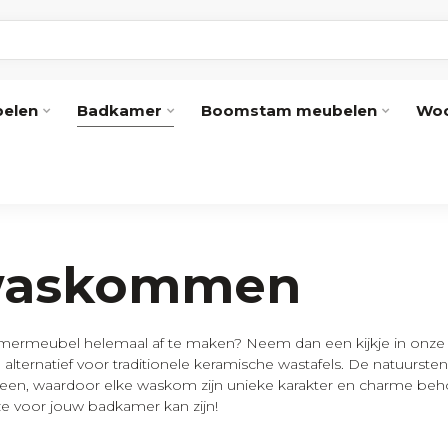
elen
Badkamer
Boomstam meubelen
Woo
 waskommen
mermeubel
helemaal af te maken? Neem dan een kijkje in onze
lternatief voor traditionele keramische wastafels. De natuurste
en, waardoor elke waskom zijn unieke karakter en charme beh
 voor jouw badkamer kan zijn!