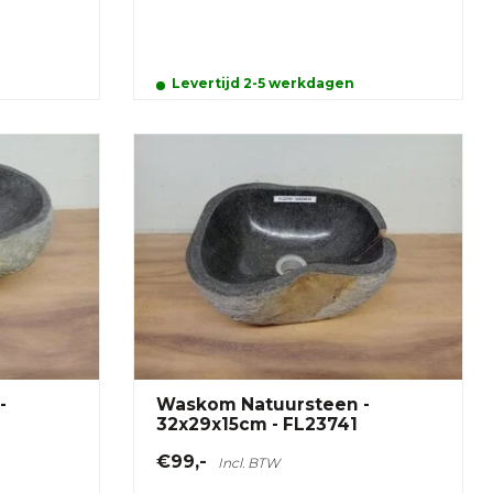
Levertijd 2-5 werkdagen
-
Waskom Natuursteen -
32x29x15cm - FL23741
€99,-
Incl. BTW