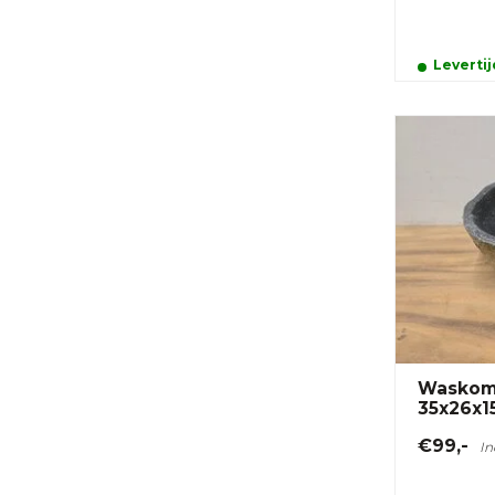
Leverti
Waskom 
35x26x1
€99,-
In