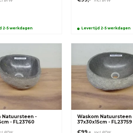
cl. BTW
Incl. BTW
jd 2-5 werkdagen
Levertijd 2-5 werkdagen
Natuursteen -
Waskom Natuursteen 
5cm - FL23760
37x30x15cm - FL23759
€99,-
cl. BTW
Incl. BTW