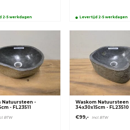
jd 2-5 werkdagen
Levertijd 2-5 werkdagen
Natuursteen -
Waskom Natuursteen 
5cm - FL23511
34x30x15cm - FL23510
€99,-
cl. BTW
Incl. BTW