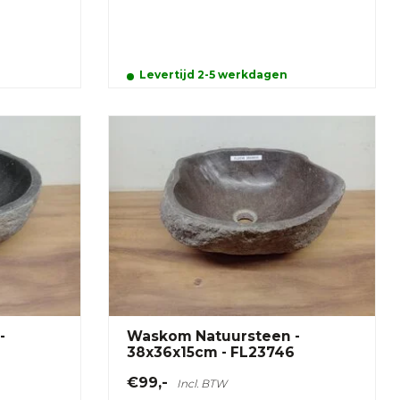
Levertijd 2-5 werkdagen
-
Waskom Natuursteen -
38x36x15cm - FL23746
€99,-
Incl. BTW