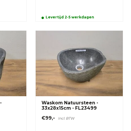
Levertijd 2-5 werkdagen
-
Waskom Natuursteen -
33x28x15cm - FL23499
€99,-
Incl. BTW