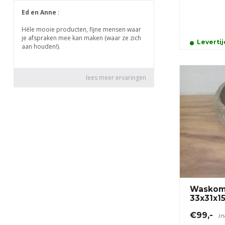
Leverti
Waskom 
33x31x1
€99,-
In