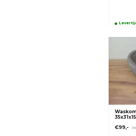
Leverti
Waskom 
35x31x1
€99,-
In