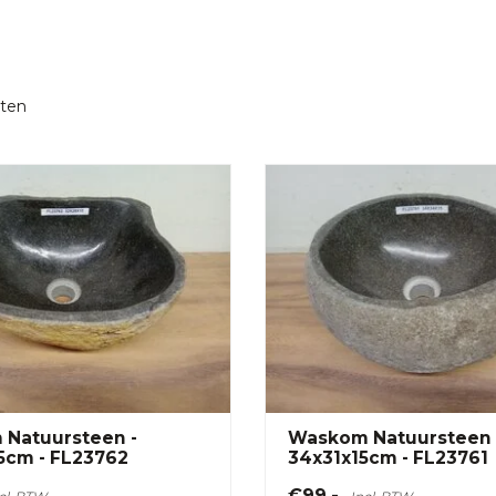
ten
Natuursteen -
Waskom Natuursteen 
5cm - FL23762
34x31x15cm - FL23761
€99,-