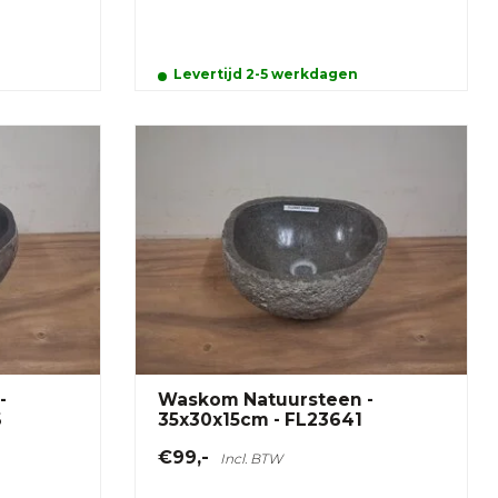
Levertijd 2-5 werkdagen
-
Waskom Natuursteen -
6
35x30x15cm - FL23641
€99,-
Incl. BTW