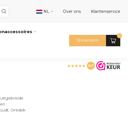
NL
Over ons
Klantenservice
naccessoires
0
Showroom
9.7
 uitgebreide
nen
oudt. Ontdek