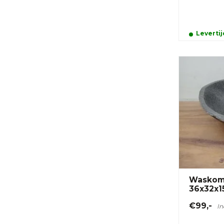
Leverti
Waskom 
36x32x1
€99,-
In