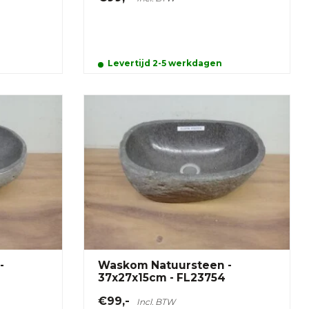
Levertijd 2-5 werkdagen
-
Waskom Natuursteen -
37x27x15cm - FL23754
€99,-
Incl. BTW