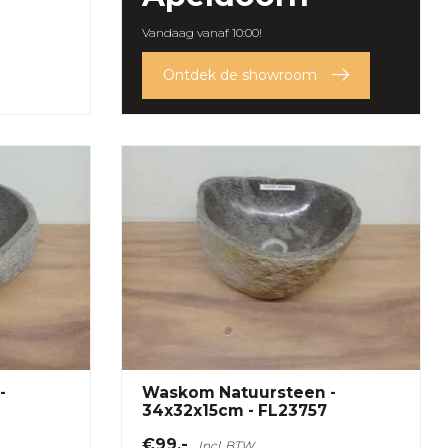
Vandaag vanaf 10:00!
Ontdek de showroom
-
Waskom Natuursteen -
34x32x15cm - FL23757
€99,-
Incl. BTW