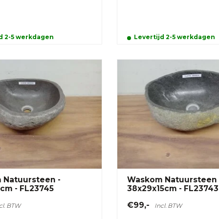
jd 2-5 werkdagen
Levertijd 2-5 werkdagen
Natuursteen -
Waskom Natuursteen 
5cm - FL23745
38x29x15cm - FL23743
€99,-
cl. BTW
Incl. BTW