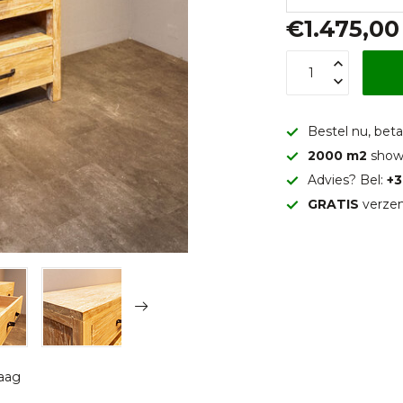
€1.475,00
Bestel nu, betaa
2000 m2
show
Advies? Bel:
+3
GRATIS
verzen
raag