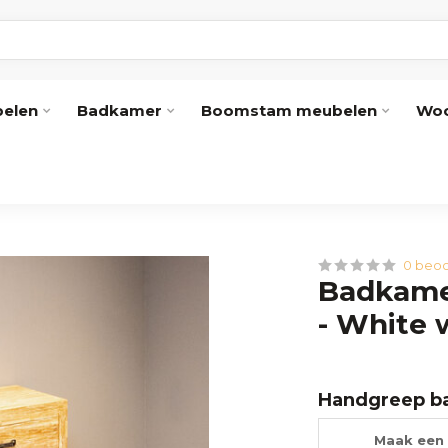
elen
Badkamer
Boomstam meubelen
Woo
0 beoo
Badkame
- White 
Handgreep b
Maak een 