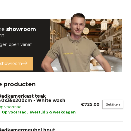
ze
showroom
rn
rgen open vanaf
 showroom
e producten
Badkamerkast teak
40x35x200cm - White wash
€725,00
Bekijken
p voorraad
Op voorraad, levertijd 2-5 werkdagen
Badkamermeubel hout