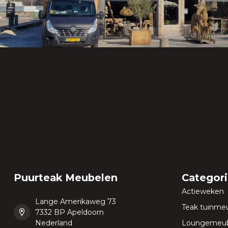
Puurteak Meubelen
Categor
Actieweken
Lange Amerikaweg 73
Teak tuinme
7332 BP Apeldoorn
Nederland
Loungemeub