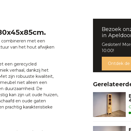
Bezoek on
80x45x85cm.
in Apeldoo
te combineren met een
Gesloten! Mo
ctuur van het hout afwijken
10:00!
Ontdek de
et een gerecycled
ek verhaal, dankzij het
et zijn robuuste kwaliteit,
it meubel niet alleen een
Gerelateerd
l en duurzaamheid. De
ig kan zijn uit oude huizen,
eschaafd en oude gaten
 prachtig karakteristieke
O