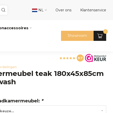
NL
Over ons
Klantenservice
naccessoires
0
Showroom
9.7
rdelingen
rmeubel teak 180x45x85cm
wash
adkamermeubel:
*
keuze...