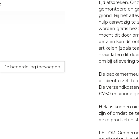
tijd afspreken. O
an alleen het allerbeste
t
gemonteerd en ge
uten meubelen kunt u
grond. Bij het afl
.
hulp aanwezig te z
worden gratis bezo
mocht dit door oms
garantie op productie of
betalen kan dit oo
heden of andere invloeden
artikelen (zoals tea
maar laten dit doe
om bij aflevering t
Je beoordeling toevoegen
 met een van onze
De badkamermeube
. U bent uiteraard ook
dit dient u zelf te 
ten klaar staan om u te
De verzendkosten 
€7,50 en voor eige
am teakhout
gheid en temperatuur
Helaas kunnen nie
 altijd nog iets werken, wij
zijn of omdat ze t
 installatie nauwkeurig af te
deze producten sta
LET OP: Genoemde 
emonteerd geleverd