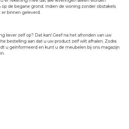
U er rekening mee dat alle leveringen alleen worden
 op de begane grond. Indien de woning zonder obstakels
t er binnen geleverd.
ing liever zelf op? Dat kan! Geef na het afronden van uw
che bestelling aan dat u uw product zelf wilt afhalen. Zodra
ordt u geïnformeerd en kunt u de meubelen bij ons magazijn
en.