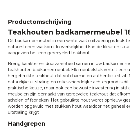
Productomschrijving
Teakhouten badkamermeubel 1
Dit badkamermeubel in een white wash uitvoering is leuk 
natuurstenen waskom. In werkelijkheid kan de kleur en stru
aangezien het een gerecycled teakhout.
Breng karakter en duurzaamheid samen in uw badkamer m
teakhouten badkamermeubel. Elk meubelstuk vertelt een uni
hergebruikte teakhout dat vol charme en authenticiteit zit. M
natuurlijke uitstraling en milieuvriendelijke achtergrond is d
praktische keuze, maar ook een bewuste investering in stij
meubelen zijn gemaakt van gerecycled teakhout dat afkomst
scholen of fabrieken. Het gebruikte hout wordt opnieuw g
worden opgevuld met stukken hout waardoor het geheel een
uitstraling krijgt
Handgrepen