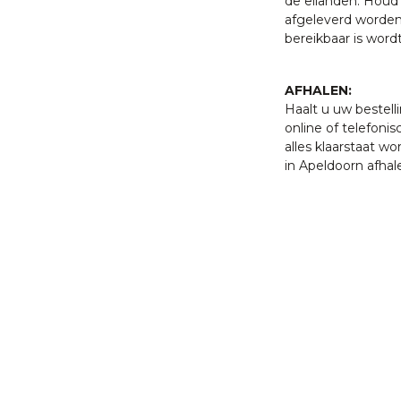
de eilanden. Houd 
afgeleverd worden
bereikbaar is word
AFHALEN:
Haalt u uw bestell
online of telefonis
alles klaarstaat w
in Apeldoorn afhal