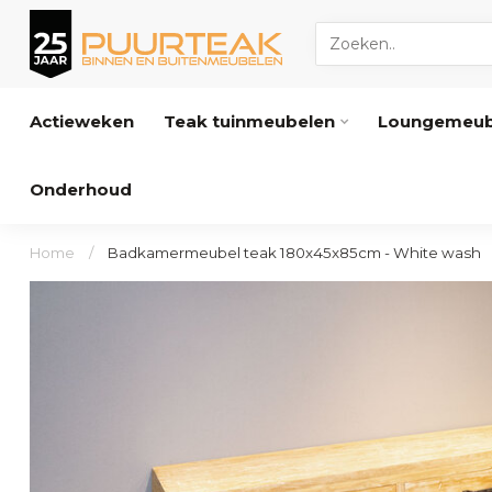
Actieweken
Teak tuinmeubelen
Loungemeub
Onderhoud
Home
/
Badkamermeubel teak 180x45x85cm - White wash