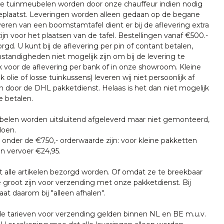
nze tuinmeubelen worden door onze chauffeur indien nodig
plaatst. Leveringen worden alleen gedaan op de begane
everen van een boomstamtafel dient er bij de aflevering extra
ijn voor het plaatsen van de tafel. Bestellingen vanaf €500.-
rgd. U kunt bij de aflevering per pin of contant betalen,
tandigheden niet mogelijk zijn om bij de levering te
k voor de aflevering per bank of in onze showroom. Kleine
k olie of losse tuinkussens) leveren wij niet persoonlijk af
n door de DHL pakketdienst. Helaas is het dan niet mogelijk
e betalen.
len worden uitsluitend afgeleverd maar niet gemonteerd,
doen.
onder de €750,- orderwaarde zijn: voor kleine pakketten
n vervoer €24,95.
t alle artikelen bezorgd worden. Of omdat ze te breekbaar
e groot zijn voor verzending met onze pakketdienst. Bij
at daarom bij "alleen afhalen".
tarieven voor verzending gelden binnen NL en BE m.u.v.