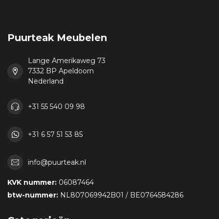
Puurteak Meubelen
Lange Amerikaweg 73
7332 BP Apeldoorn
Nederland
+31 55 540 09 98
+31 6 57 51 53 85
info@puurteak.nl
KVK nummer:
06087464
btw-nummer:
NL807069942B01 / BE0764584286