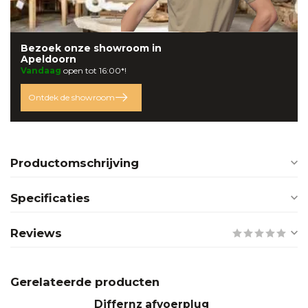
Bezoek onze
showroom
in
Apeldoorn
Vandaag
open tot 16:00*!
Ontdek de showroom
Productomschrijving
Specificaties
Reviews
Gerelateerde producten
Differnz afvoerplug