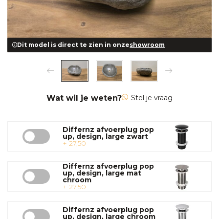
Dit model is direct te zien in onze
showroom
Wat wil je weten?
Stel je vraag
Differnz afvoerplug pop
up, design, large zwart
+ 27,50
Differnz afvoerplug pop
up, design, large mat
chroom
+ 27,50
Differnz afvoerplug pop
up, design, large chroom