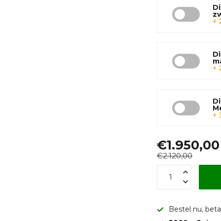
Di
z
+ 
Di
m
+ 
Di
M
+ 
€1.950,00
€2.120,00
Bestel nu, betaa