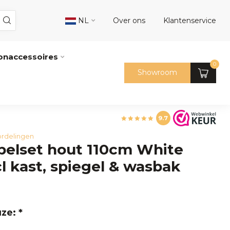
NL
Over ons
Klantenservice
naccessoires
0
Showroom
9.7
rdelingen
elset hout 110cm White
l kast, spiegel & wasbak
ze: *