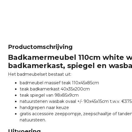
Productomschrijving
Badkamermeubel 110cm white w
badkamerkast, spiegel en wasba
Het badmeubelset bestaat uit:
badmeubel massief teak 110x45x85cm
teak badkamerkast 40x35x200cm
teak spiegel van 98x85x9cm
natuurstenen wasbak ovaal +/- 90x45x15cm t.w.v. €375,
handgrepen naar keuze
gratis accessoire zeeppompje, zeepschaaltje of tande
natuursteen.
Uitvoering