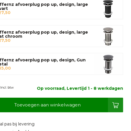
ffernz afvoerplug pop up, design, large
wart
27,50
ffernz afvoerplug pop up, design, large
at chroom
27,50
ffernz afvoerplug pop up, design, Gun
etal
35,00
Incl. btw
Op voorraad, Levertijd 1 - 8 werkdagen
Toevoegen aan winkelwagen
l pas bij levering