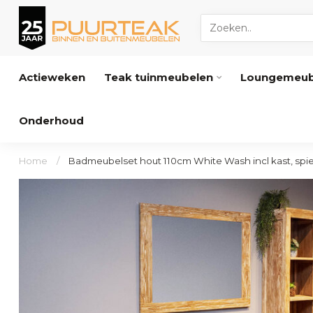
Actieweken
Teak tuinmeubelen
Loungemeub
Onderhoud
Home
/
Badmeubelset hout 110cm White Wash incl kast, spi