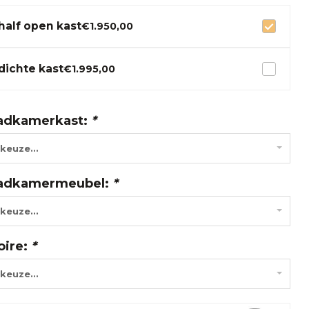
half open kast
€1.950,00
dichte kast
€1.995,00
adkamerkast:
*
keuze...
adkamermeubel:
*
keuze...
oire:
*
keuze...