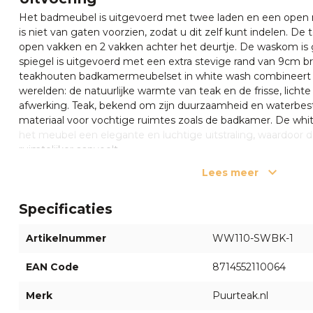
Het badmeubel is uitgevoerd met twee laden en een open 
is niet van gaten voorzien, zodat u dit zelf kunt indelen. D
open vakken en 2 vakken achter het deurtje. De waskom is
spiegel is uitgevoerd met een extra stevige rand van 9cm b
teakhouten badkamermeubelset in white wash combineert 
werelden: de natuurlijke warmte van teak en de frisse, lichte
afwerking. Teak, bekend om zijn duurzaamheid en waterbeste
materiaal voor vochtige ruimtes zoals de badkamer. De whi
het meubel een elegante en luchtige uitstraling, waardoor 
ruimtelijker aanvoelt.
Lees meer
Varianten
Wilt u dit badkamermeubelset is een Naturel uitvoering bes
Specificaties
Of wilt u dit badmeubel los bestellen?
klik hier
Verzending
Artikelnummer
WW110-SWBK-1
Onze teakhouten badkamermeubelen wordt door onze eige
EAN Code
8714552110064
begane grond. Mochten wij de bezorging niet zelf kunnen 
meubelen op pallet bezorgd door een transporteur.
Merk
Puurteak.nl
Installatie