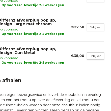
p voorraad
Op voorraad, levertijd 2-5 werkdagen
Differnz afvoerplug pop up,
design, large mat chroom
€27,50
Bekijken
p voorraad
Op voorraad, levertijd 2-5 werkdagen
Differnz afvoerplug pop up,
design, Gun Metal
€35,00
Bekijken
p voorraad
Op voorraad, levertijd 2-5 werkdagen
 afhalen
 een eigen bezorgservice en levert de meubelen in overleg
emen contact met u op over de afleverdag en zal met u een
nze tuinmeubelen worden door onze chauffeur indien nodig
plaatst. Leveringen worden alleen gedaan op de begane