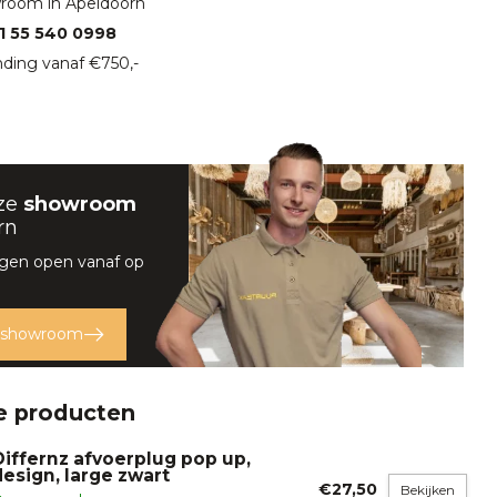
room in Apeldoorn
1 55 540 0998
ding vanaf €750,-
ze
showroom
rn
gen open vanaf op
 showroom
e producten
Differnz afvoerplug pop up,
design, large zwart
€27,50
Bekijken