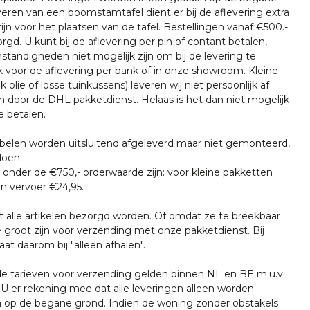
everen van een boomstamtafel dient er bij de aflevering extra
ijn voor het plaatsen van de tafel. Bestellingen vanaf €500.-
rgd. U kunt bij de aflevering per pin of contant betalen,
tandigheden niet mogelijk zijn om bij de levering te
k voor de aflevering per bank of in onze showroom. Kleine
k olie of losse tuinkussens) leveren wij niet persoonlijk af
n door de DHL pakketdienst. Helaas is het dan niet mogelijk
e betalen.
len worden uitsluitend afgeleverd maar niet gemonteerd,
doen.
onder de €750,- orderwaarde zijn: voor kleine pakketten
n vervoer €24,95.
t alle artikelen bezorgd worden. Of omdat ze te breekbaar
e groot zijn voor verzending met onze pakketdienst. Bij
at daarom bij "alleen afhalen".
tarieven voor verzending gelden binnen NL en BE m.u.v.
U er rekening mee dat alle leveringen alleen worden
 op de begane grond. Indien de woning zonder obstakels