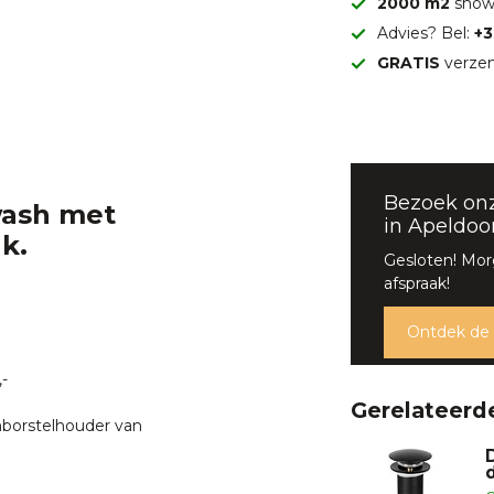
2000 m2
show
Advies? Bel:
+3
GRATIS
verzen
Bezoek on
ash met
in Apeldoo
k.
Gesloten! Mor
afspraak!
Ontdek de
-
Gerelateerd
nborstelhouder van