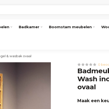
elen
Badkamer
Boomstam meubelen
Woo
egel & wasbak ovaal
0 beoo
Badmeub
Wash inc
ovaal
Maak een keu