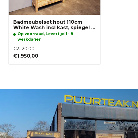
Badmeubelset hout 110cm
White Wash incl kast, spiegel &
wasbak ovaal
Op voorraad, Levertijd 1 - 8
werkdagen
€2.120,00
€1.950,00