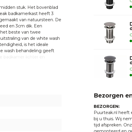
O
midden stuk. Het bovenblad
e teak badkamerkast heeft 3
 gemaakt van natuursteen. De
reed en 3cm dik. Een
het beste van twee
O
 uitstraling van de white wash
ndigheid, is het ideale
te wash behandeling geeft
de badkamer lichter en
O
tellen?
klik hier
Bezorgen en
BEZORGEN:
n chauffeur bezorgd op de
Puurteak.nl heeft
inplannen dan worden de
bij u thuis. Wij n
tijd afspreken. O
gemonteerd en ge