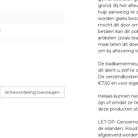
grond. Bij het afl
peratuurverschillen kan het
hulp aanwezig te z
tallatie nauwkeurig af te
worden gratis bezo
ld zijn deze nogmaals
mocht dit door oms
boutjes aan de onderzijde van
t
betalen kan dit oo
artikelen (zoals tea
maar laten dit doe
om bij aflevering t
bent u bij Puurteak op het
an alleen het allerbeste
De badkamermeube
uten meubelen kunt u
dit dient u zelf te 
.
De verzendkosten 
€7,50 en voor eige
Je beoordeling toevoegen
garantie op productie of
Helaas kunnen nie
heden of andere invloeden
zijn of omdat ze t
deze producten sta
LET OP: Genoemde 
de eilanden. Houd 
 met een van onze
afgeleverd worden