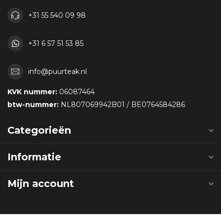
+31 55 540 09 98
+31 6 57 51 53 85
info@puurteak.nl
KVK nummer:
06087464
btw-nummer:
NL807069942B01 / BE0764584286
Categorieën
Informatie
Mijn account