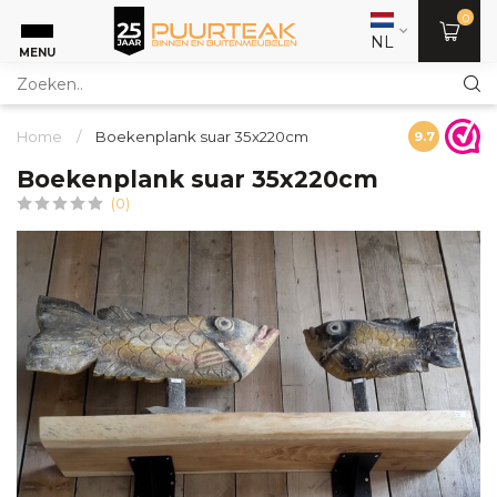
0
NL
MENU
Home
/
Boekenplank suar 35x220cm
9.7
Boekenplank suar 35x220cm
(0)