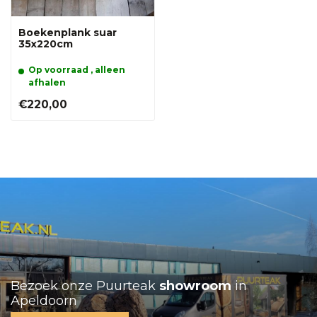
Boekenplank suar
35x220cm
Op voorraad , alleen
afhalen
€220,00
Bezoek onze Puurteak
showroom
in
Apeldoorn