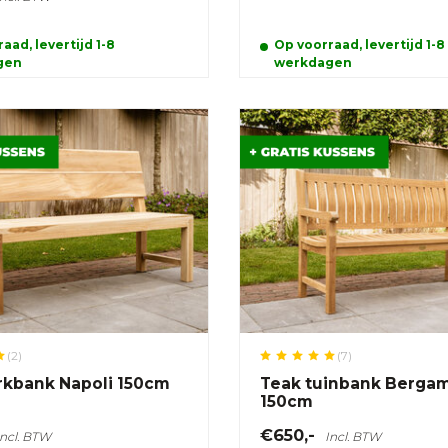
aad, levertijd 1-8
Op voorraad, levertijd 1-8
gen
werkdagen
(2)
(7)
rkbank Napoli 150cm
Teak tuinbank Berga
150cm
€650,-
Incl. BTW
Incl. BTW