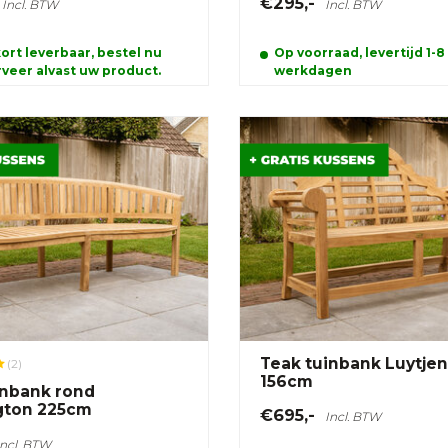
€295,-
Incl. BTW
Incl. BTW
ort leverbaar, bestel nu
Op voorraad, levertijd 1-8
veer alvast uw product.
werkdagen
Teak tuinbank Luytje
(2)
156cm
inbank rond
gton 225cm
€695,-
Incl. BTW
Incl. BTW