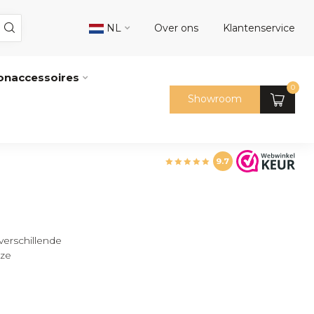
NL
Over ons
Klantenservice
naccessoires
0
Showroom
9.7
verschillende
nze