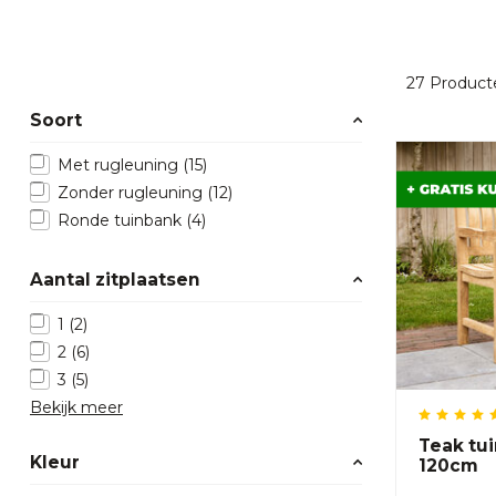
27
Product
Soort
Met rugleuning
(15)
Zonder rugleuning
(12)
Ronde tuinbank
(4)
Aantal zitplaatsen
1
(2)
2
(6)
3
(5)
Bekijk meer
Teak tu
Kleur
120cm