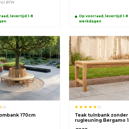
ncl. BTW
aad, levertijd 1-8
Op voorraad, levertijd 1-8
gen
werkdagen
(2)
(2)
oombank 170cm
Teak tuinbank zonder
rugleuning Bergamo 