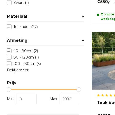
€550,-
I
Zwart
(1)
Op voorr
Materiaal
werkda
Teakhout
(27)
Afmeting
40 - 80cm
(2)
80 - 120cm
(1)
100 - 130cm
(3)
Bekijk meer
Prijs
Min
Max
Teak b