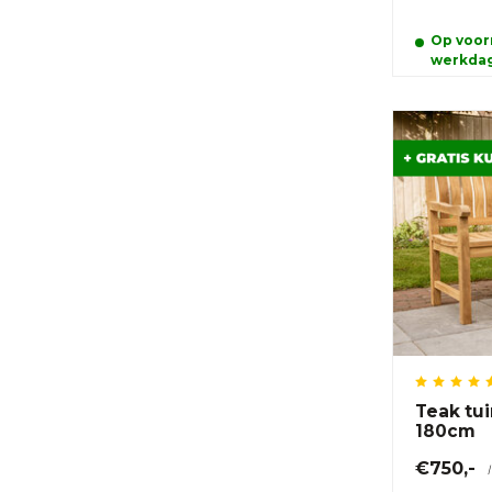
Op voorr
werkda
Teak tu
180cm
€750,-