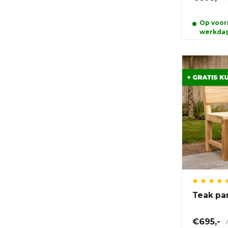
Op voorr
werkda
Teak pa
€695,-