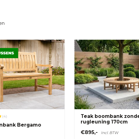
en
Teak boombank zond
(4)
rugleuning 170cm
inbank Bergamo
€895,-
Incl. BTW