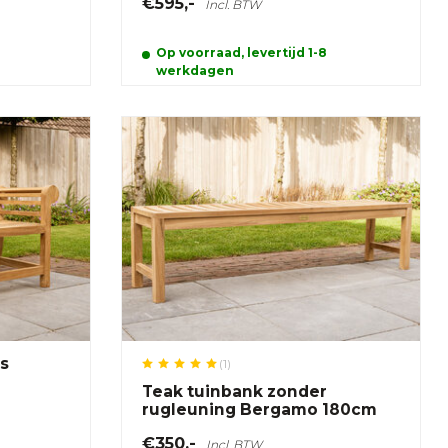
€595,-
Incl. BTW
Op voorraad, levertijd 1-8
werkdagen
ns
(1)
Teak tuinbank zonder
rugleuning Bergamo 180cm
€350,-
Incl. BTW