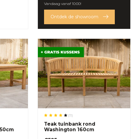
Vandaag vanaf 10:00!
Ontdek de showroom
(11)
Teak tuinbank rond
150cm
Washington 160cm