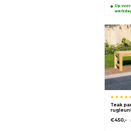
Op voorr
werkda
Teak pa
rugleun
€450,-