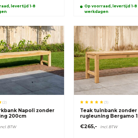
aad, levertijd 1-8
Op voorraad, levertijd 1-8
gen
werkdagen
(2)
(3)
rkbank Napoli zonder
Teak tuinbank zonder
ing 200cm
rugleuning Bergamo 
€265,-
Incl. BTW
Incl. BTW