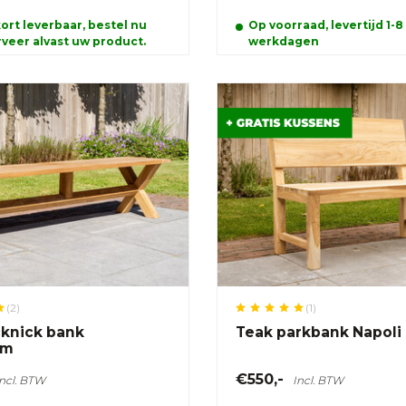
ort leverbaar, bestel nu
Op voorraad, levertijd 1-8
veer alvast uw product.
werkdagen
(2)
(1)
cknick bank
Teak parkbank Napoli
cm
€550,-
Incl. BTW
Incl. BTW