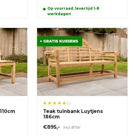
Op voorraad, levertijd 1-8
werkdagen
(2)
 110cm
Teak tuinbank Luytjens
186cm
€895,-
Incl. BTW