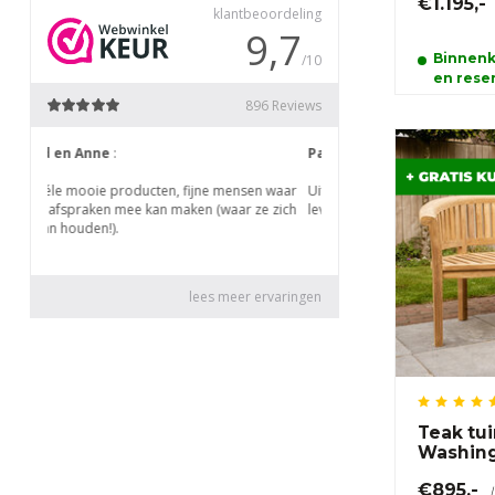
€1.195,-
Binnenk
en reser
Teak tu
Washin
€895,-