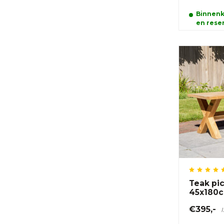
Binnenk
en reser
Teak pi
45x180
€395,-