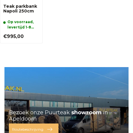
Teak parkbank
Napoli 250cm
Op voorraad,
levertijd 1-8
werkdagen
€995,00
Bezoek onze Puurteak
showroom
in
Apeldoorn
Routebeschrijving