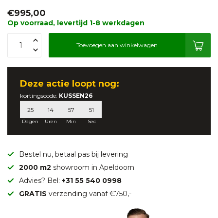
€995,00
Op voorraad, levertijd 1-8 werkdagen
Toevoegen aan winkelwagen
Deze
actie
loopt nog:
kortingscode:
KUSSEN26
25
14
57
50
Dagen
Uren
Min
Sec
Bestel nu, betaal pas bij levering
2000 m2
showroom in Apeldoorn
Advies? Bel:
+31 55 540 0998
GRATIS
verzending vanaf €750,-