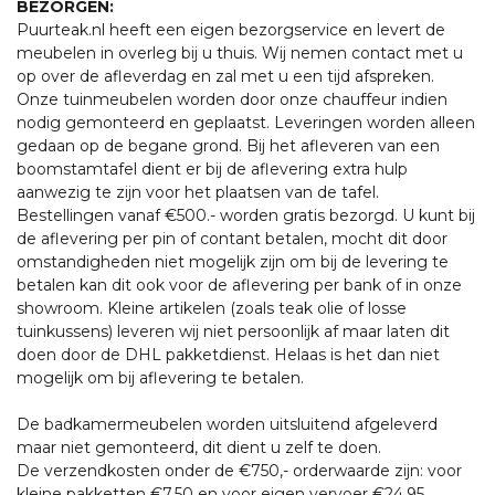
BEZORGEN:
Puurteak.nl heeft een eigen bezorgservice en levert de
meubelen in overleg bij u thuis. Wij nemen contact met u
op over de afleverdag en zal met u een tijd afspreken.
Onze tuinmeubelen worden door onze chauffeur indien
nodig gemonteerd en geplaatst. Leveringen worden alleen
gedaan op de begane grond. Bij het afleveren van een
boomstamtafel dient er bij de aflevering extra hulp
aanwezig te zijn voor het plaatsen van de tafel.
Bestellingen vanaf €500.- worden gratis bezorgd. U kunt bij
de aflevering per pin of contant betalen, mocht dit door
omstandigheden niet mogelijk zijn om bij de levering te
betalen kan dit ook voor de aflevering per bank of in onze
showroom. Kleine artikelen (zoals teak olie of losse
tuinkussens) leveren wij niet persoonlijk af maar laten dit
doen door de DHL pakketdienst. Helaas is het dan niet
mogelijk om bij aflevering te betalen.
De badkamermeubelen worden uitsluitend afgeleverd
maar niet gemonteerd, dit dient u zelf te doen.
De verzendkosten onder de €750,- orderwaarde zijn: voor
kleine pakketten €7,50 en voor eigen vervoer €24,95.