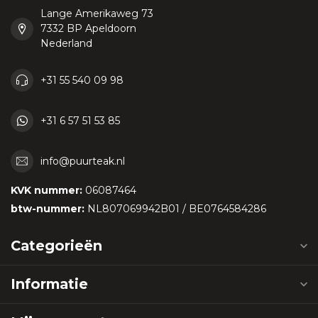
Lange Amerikaweg 73
7332 BP Apeldoorn
Nederland
+31 55 540 09 98
+31 6 57 51 53 85
info@puurteak.nl
KVK nummer:
06087464
btw-nummer:
NL807069942B01 / BE0764584286
Categorieën
Informatie