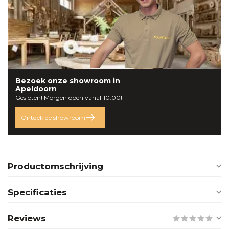
Bezoek onze
showroom
in
Apeldoorn
Gesloten! Morgen open vanaf 10:00!
Ontdek de showroom
Productomschrijving
Specificaties
Reviews