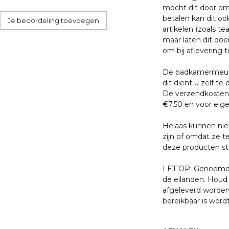
 van een tafelpoot?
mocht dit door oms
 met een van onze
betalen kan dit oo
Je beoordeling toevoegen
 U bent uiteraard ook
artikelen (zoals tea
ten klaar staan om u te
maar laten dit doe
om bij aflevering t
materialen
De badkamermeube
dit dient u zelf te 
De verzendkosten 
€7,50 en voor eige
Helaas kunnen nie
zijn of omdat ze t
deze producten sta
LET OP: Genoemde 
de eilanden. Houd 
afgeleverd worden
bereikbaar is word