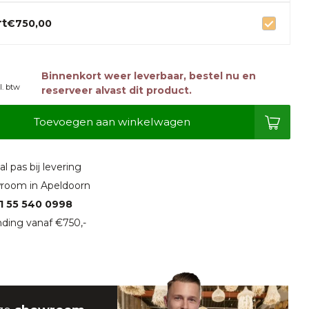
rt
€750,00
Binnenkort weer leverbaar, bestel nu en
l. btw
reserveer alvast dit product.
Toevoegen aan winkelwagen
l pas bij levering
room in Apeldoorn
1 55 540 0998
ding vanaf €750,-