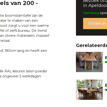
Bezoek on
ls van 200 -
in Apeldoo
Vandaag
open
te boomstamtafel zijn de
inatie te maken van een
Ontdek de
elpoot zorgt u voor een warme
el of zelfs bureau. De trend
van stoere materialen, massief
metaal.
Gerelateerd
ed, 180cm lang en heeft een
alle RAL kleuren laten poeder
t is ongeveer 5 werkdagen