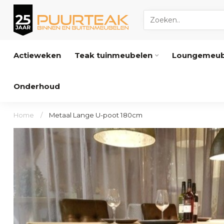
Actieweken
Teak tuinmeubelen
Loungemeub
Onderhoud
Home
/
Metaal Lange U-poot 180cm