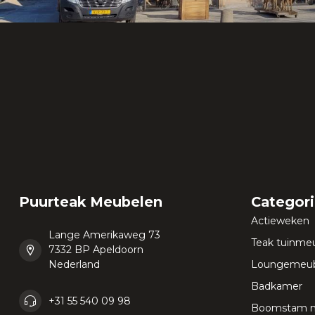
Puurteak Meubelen
Categor
Actieweken
Lange Amerikaweg 73
Teak tuinme
7332 BP Apeldoorn
Nederland
Loungemeub
Badkamer
+31 55 540 09 98
Boomstam 