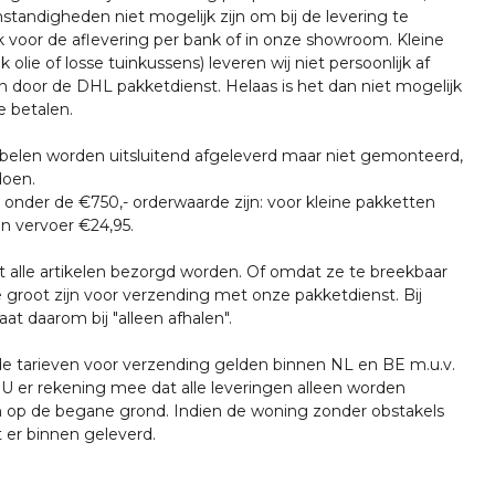
tandigheden niet mogelijk zijn om bij de levering te
k voor de aflevering per bank of in onze showroom. Kleine
k olie of losse tuinkussens) leveren wij niet persoonlijk af
n door de DHL pakketdienst. Helaas is het dan niet mogelijk
e betalen.
len worden uitsluitend afgeleverd maar niet gemonteerd,
doen.
onder de €750,- orderwaarde zijn: voor kleine pakketten
n vervoer €24,95.
t alle artikelen bezorgd worden. Of omdat ze te breekbaar
e groot zijn voor verzending met onze pakketdienst. Bij
at daarom bij "alleen afhalen".
tarieven voor verzending gelden binnen NL en BE m.u.v.
U er rekening mee dat alle leveringen alleen worden
 op de begane grond. Indien de woning zonder obstakels
t er binnen geleverd.