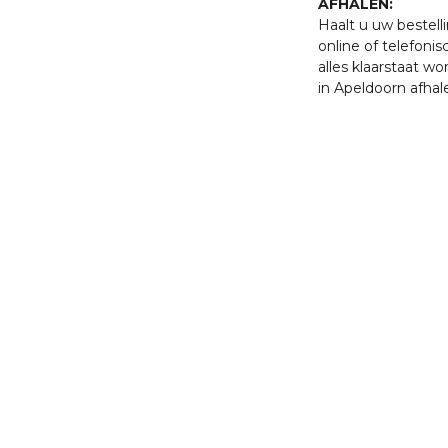
AFHALEN:
Haalt u uw bestell
online of telefonis
alles klaarstaat w
in Apeldoorn afhal