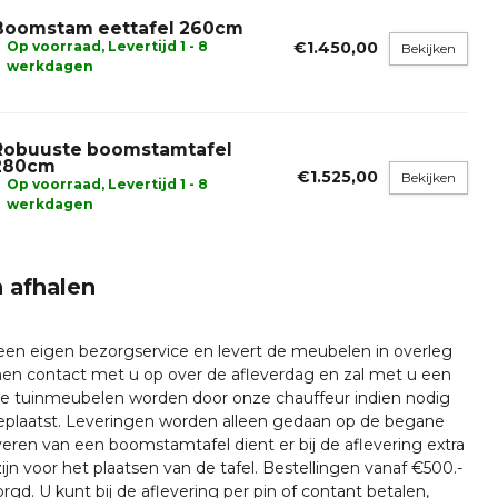
Boomstam eettafel 260cm
Op voorraad, Levertijd 1 - 8
€1.450,00
Bekijken
werkdagen
Robuuste boomstamtafel
280cm
€1.525,00
Bekijken
Op voorraad, Levertijd 1 - 8
werkdagen
 afhalen
 een eigen bezorgservice en levert de meubelen in overleg
emen contact met u op over de afleverdag en zal met u een
nze tuinmeubelen worden door onze chauffeur indien nodig
plaatst. Leveringen worden alleen gedaan op de begane
everen van een boomstamtafel dient er bij de aflevering extra
ijn voor het plaatsen van de tafel. Bestellingen vanaf €500.-
rgd. U kunt bij de aflevering per pin of contant betalen,