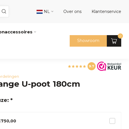
NL
Over ons
Klantenservice
naccessoires
0
Showroom
9.7
rdelingen
Lange U-poot 180cm
ze: *
€750,00