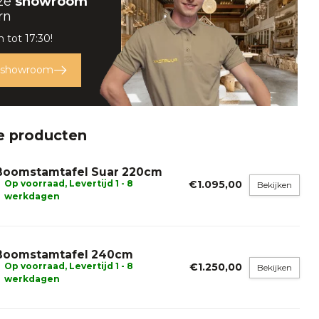
ze
showroom
rn
 tot 17:30!
 showroom
e producten
Boomstamtafel Suar 220cm
Op voorraad, Levertijd 1 - 8
€1.095,00
Bekijken
werkdagen
Boomstamtafel 240cm
Op voorraad, Levertijd 1 - 8
€1.250,00
Bekijken
werkdagen