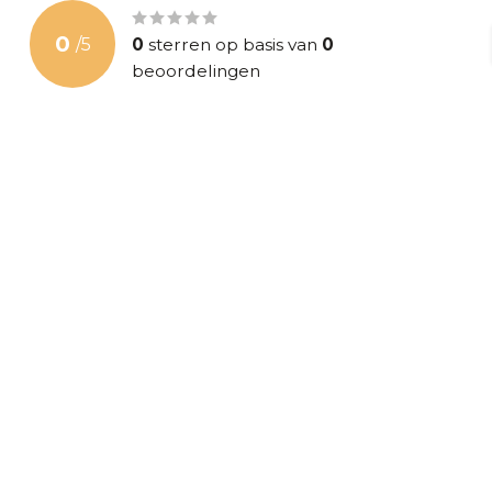
Nog vragen of hulp nodig bij het kiezen
Heeft u vragen of twijfelt u nog? Neem gerust contact op
0
/
5
0
sterren op basis van
0
medewerkers via de chat rechts onderin of bel 055 5400998.
beoordelingen
welkom in onze
showroom in Apeldoorn
waar onze specialis
adviseren.
✔Solide afwerking ✔Robuuste 