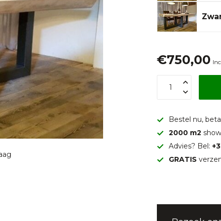
Zwa
€750,00
Inc
Bestel nu, betaa
2000 m2
show
Advies? Bel:
+3
raag
GRATIS
verzen