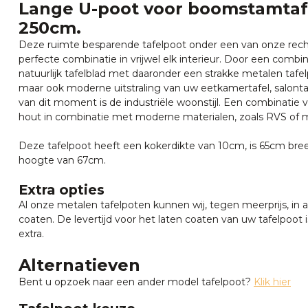
Lange U-poot voor boomstamtafe
250cm.
Deze ruimte besparende tafelpoot onder een van onze rech
perfecte combinatie in vrijwel elk interieur. Door een comb
natuurlijk tafelblad met daaronder een strakke metalen taf
maar ook moderne uitstraling van uw eetkamertafel, salontaf
van dit moment is de industriële woonstijl. Een combinatie 
hout in combinatie met moderne materialen, zoals RVS of 
Deze tafelpoot heeft een kokerdikte van 10cm, is 65cm bre
hoogte van 67cm.
Extra opties
Al onze metalen tafelpoten kunnen wij, tegen meerprijs, in 
coaten. De levertijd voor het laten coaten van uw tafelpoo
extra.
Alternatieven
Bent u opzoek naar een ander model tafelpoot?
Klik hier