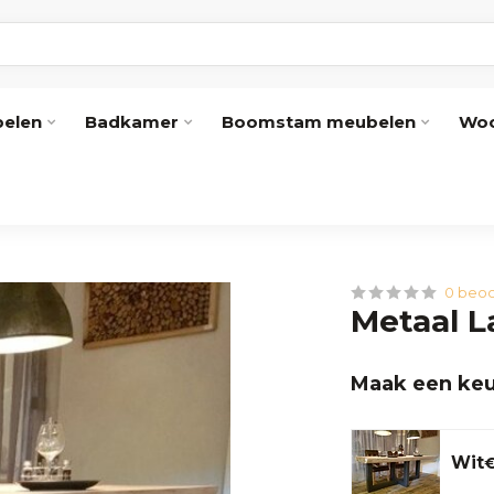
elen
Badkamer
Boomstam meubelen
Woo
0 beoo
Metaal 
Maak een keu
Wit